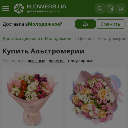
Доставка в
Молодежное
?
Да
Сменить
Доставка в
Молодежное
|
бесплатно
Доставка цветов в г. Молодежное
> Цветы > Альстромерии
Купить Альстромерии
Cортировка:
дешевые
дорогие
популярные