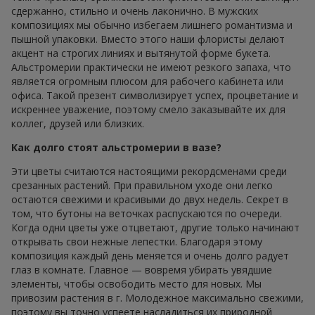
сдержанно, стильно и очень лаконично. В мужских
композициях мы обычно избегаем лишнего романтизма и
пышной упаковки. Вместо этого наши флористы делают
акцент на строгих линиях и вытянутой форме букета.
Альстромерии практически не имеют резкого запаха, что
является огромным плюсом для рабочего кабинета или
офиса. Такой презент символизирует успех, процветание и
искреннее уважение, поэтому смело заказывайте их для
коллег, друзей или близких.
Как долго стоят альстромерии в вазе?
Эти цветы считаются настоящими рекордсменами среди
срезанных растений. При правильном уходе они легко
остаются свежими и красивыми до двух недель. Секрет в
том, что бутоны на веточках распускаются по очереди.
Когда одни цветы уже отцветают, другие только начинают
открывать свои нежные лепестки. Благодаря этому
композиция каждый день меняется и очень долго радует
глаз в комнате. Главное — вовремя убирать увядшие
элементы, чтобы освободить место для новых. Мы
привозим растения в г. Молодежное максимально свежими,
поэтому вы точно успеете насладиться их природной