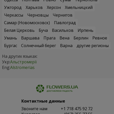
Ужгород
Харьков
Херсон
Хмельницкий
Черкассы
Черновцы
Чернигов
Самар (Новомосковск)
Павлоград
Белая Церковь
Буча
Васильков
Ирпень
Умань
Варшава
Прага
Вена
Берлин
Ревное
Бургас
Солнечный берег
Варна
другие регионы
На других языках:
Укр:
Альстромерії
Eng:
Alstromerias
Контактные данные
Звоните нам
+1 718 475 92 72