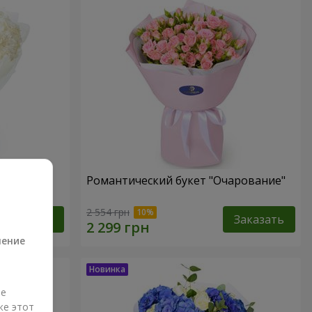
Романтический букет "Очарование"
а
2 554 грн
Заказать
Заказать
ление
ые
же этот