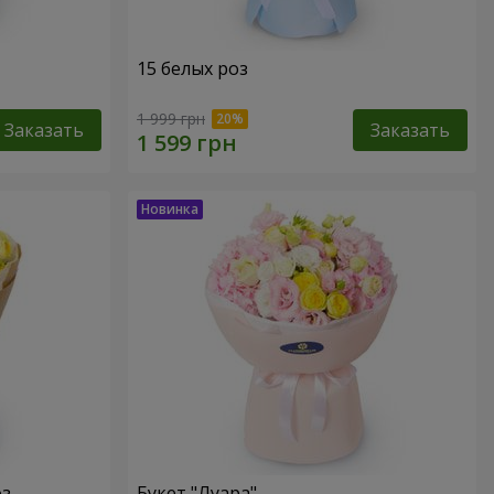
15 белых роз
1 999 грн
Заказать
Заказать
оз
Букет "Луара"