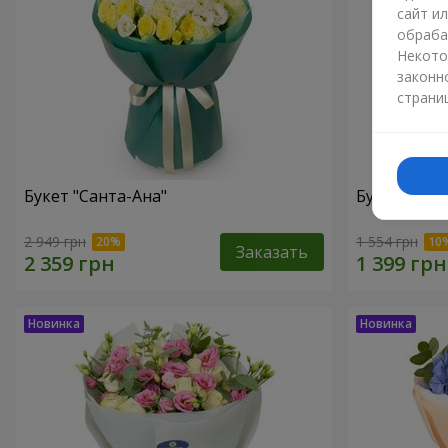
сайт и
обраба
Некото
законн
страни
Букет "Санта-Ана"
Букет "Пер
2 949 грн
1 554 грн
Заказать