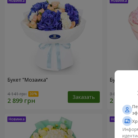
Букет "Мозаика"
Букет "Эфи
4 141 грн
3 812 грн
Заказать
Пе
эф
Хр
Информ
иденти