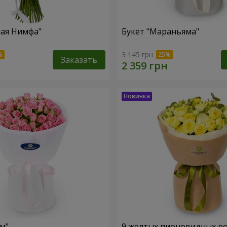
ная Нимфа"
Букет "Мараньяма"
3 145 грн
Заказать
м"
9 желтых пионовидных р