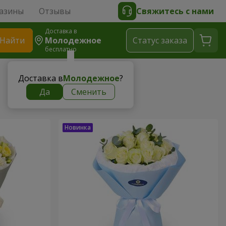
азины
Отзывы
Свяжитесь с нами
Доставка в
Найти
Молодежное
Cтатус заказа
бесплатно
Доставка в
Молодежное
?
Да
Сменить