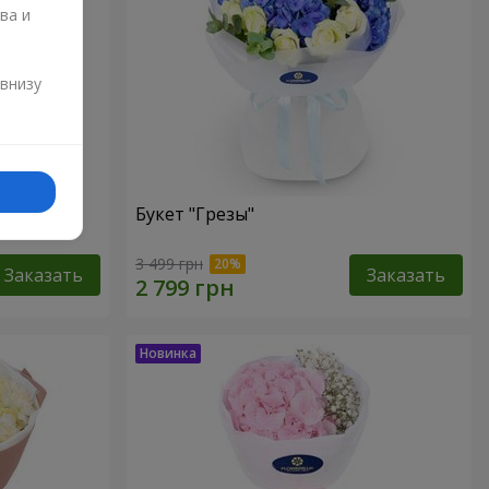
ва и
и
 внизу
роз
Букет "Грезы"
3 499 грн
Заказать
Заказать