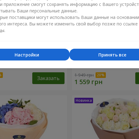
ли приложение смогут сохранять информацию с Вашего устройст
тывать Ваши персональные данные.
рые поставщики могут использовать Ваши данные на основани
ого интереса. Вы можете изменить свой выбор позже по ссылке
цы.
Настройки
Принять все
сеида"
15 желтых пионовидных 
1 949 грн
Заказать