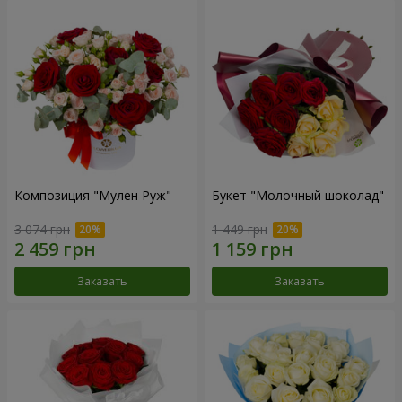
Композиция "Мулен Руж"
Букет "Молочный шоколад"
3 074 грн
1 449 грн
Заказать
Заказать