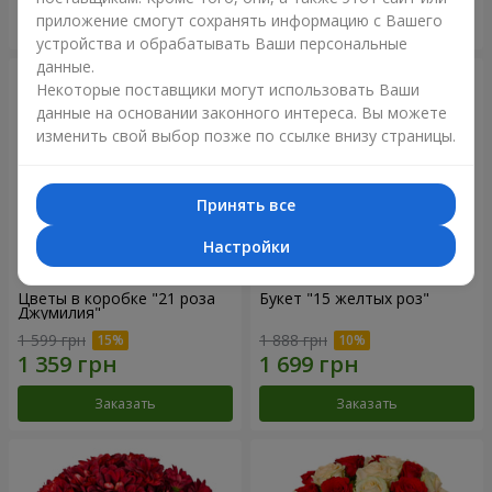
приложение смогут сохранять информацию с Вашего
Заказать
Заказать
устройства и обрабатывать Ваши персональные
данные.
Некоторые поставщики могут использовать Ваши
данные на основании законного интереса. Вы можете
изменить свой выбор позже по ссылке внизу страницы.
Принять все
Настройки
Цветы в коробке "21 роза
Букет "15 желтых роз"
Джумилия"
1 599 грн
1 888 грн
Заказать
Заказать