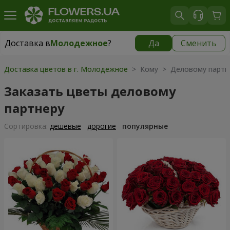
Доставка в
Молодежное
?
Да
Сменить
Доставка в
Молодежное
|
бесплатно
Доставка цветов в г. Молодежное
> Кому > Деловому партн
Заказать цветы деловому
партнеру
Cортировка:
дешевые
дорогие
популярные