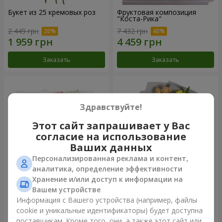
Букет из 25 кремовых роз
Фруктовая композиция
"Коста-Рика"
2 449 грн
7 432 грн
Заказать
Заказать
Здравствуйте!
Этот сайт запрашивает у Вас
согласие на использование
Ваших данных
Персонализированная реклама и контент,
аналитика, определение эффективности
Хранение и/или доступ к информации на
Букет "Крещатик"
Букет "Мы и лето"
Вашем устройстве
Информация с Вашего устройства (например, файлы
4 427 грн
1 732 грн
cookie и уникальные идентификаторы) будет доступна
поставщикам. Кроме того, они, а также этот сайт или