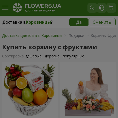
Доставка в
Коровинцы
?
Да
Сменить
Доставка в
Коровинцы
|
1189 грн
Доставка цветов в г. Коровинцы
> Подарки > Корзины фрук
Купить корзину с фруктами
Cортировка:
дешевые
дорогие
популярные