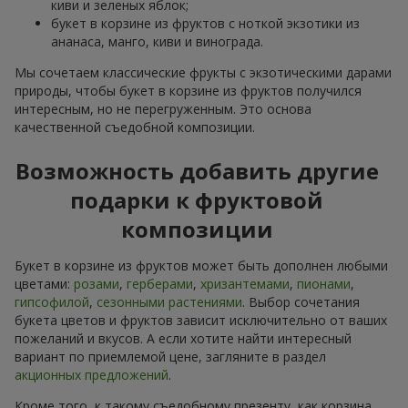
киви и зеленых яблок;
букет в корзине из фруктов с ноткой экзотики из
ананаса, манго, киви и винограда.
Мы сочетаем классические фрукты с экзотическими дарами
природы, чтобы букет в корзине из фруктов получился
интересным, но не перегруженным. Это основа
качественной съедобной композиции.
Возможность добавить другие
подарки к фруктовой
композиции
Букет в корзине из фруктов может быть дополнен любыми
цветами:
розами
,
герберами
,
хризантемами
,
пионами
,
гипсофилой
,
сезонными растениями
. Выбор сочетания
букета цветов и фруктов зависит исключительно от ваших
пожеланий и вкусов. А если хотите найти интересный
вариант по приемлемой цене, загляните в раздел
акционных предложений
.
Кроме того, к такому съедобному презенту, как корзина