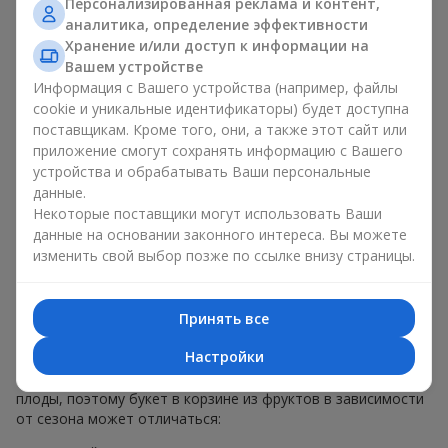
Персонализированная реклама и контент,
меньше, чем наполнение. Именно праздничное оформление
аналитика, определение эффективности
превращает обычный букет в корзине из фруктов в
Хранение и/или доступ к информации на
гастрономический подарок. В компании
Flowers.ua
мы
Вашем устройстве
всегда учитываем пожелания клиента при создании декора.
Информация с Вашего устройства (например, файлы
При формировании композиции используются натуральные
cookie и уникальные идентификаторы) будет доступна
материалы, продуманная упаковка вкуса и, конечно,
поставщикам. Кроме того, они, а также этот сайт или
декоративные элементы, соответствующие событию.
приложение смогут сохранять информацию с Вашего
По желанию клиента корзина с фруктами может быть
устройства и обрабатывать Ваши персональные
оформлена в прозрачной пленке или стильной коробке —
данные.
всегда с праздничной подачей, которая выглядит аккуратно
Некоторые поставщики могут использовать Ваши
и презентабельно.
данные на основании законного интереса. Вы можете
изменить свой выбор позже по ссылке внизу страницы.
Тематические фруктовые
композиции для праздников
Принять все
и сезонов
Настройки
Каждое время года имеет свой характер и свои сезонные
плоды, поэтому букет в корзине из фруктов в зависимости
от сезона может отличаться: