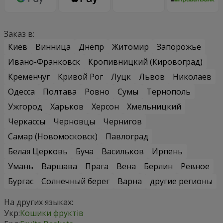
Заказ в:
Киев
Винница
Днепр
Житомир
Запорожье
Ивано-Франковск
Кропивницкий (Кировоград)
Кременчуг
Кривой Рог
Луцк
Львов
Николаев
Одесса
Полтава
Ровно
Сумы
Тернополь
Ужгород
Харьков
Херсон
Хмельницкий
Черкассы
Черновцы
Чернигов
Самар (Новомосковск)
Павлоград
Белая Церковь
Буча
Васильков
Ирпень
Умань
Варшава
Прага
Вена
Берлин
Ревное
Бургас
Солнечный берег
Варна
другие регионы
На других языках:
Укр:
Кошики фруктів