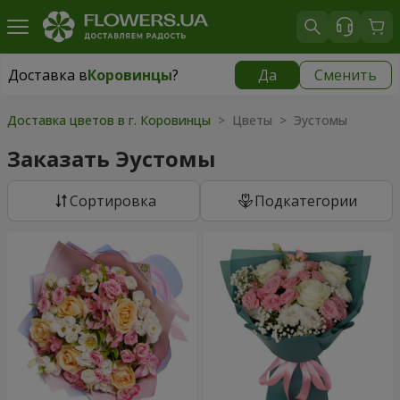
Доставка в
Коровинцы
?
Да
Сменить
Доставка в
Коровинцы
|
1189 грн
Доставка цветов в г. Коровинцы
> Цветы > Эустомы
Заказать Эустомы
Cортировка
Подкатегории