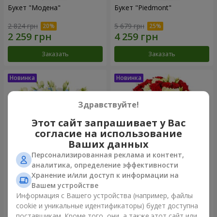
Букет "Модена"
Букет "Piedmont"
2 824 грн
5 679 грн
Заказать
Заказать
Здравствуйте!
Этот сайт запрашивает у Вас
согласие на использование
Ваших данных
Персонализированная реклама и контент,
аналитика, определение эффективности
Хранение и/или доступ к информации на
Композиция "Сильвия"
Букет "Katarina"
Вашем устройстве
4 284 грн
3 249 грн
Информация с Вашего устройства (например, файлы
cookie и уникальные идентификаторы) будет доступна
поставщикам. Кроме того, они, а также этот сайт или