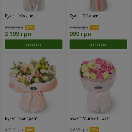
Букет "Касание"
Букет "Юмоки"
2 932 грн
1 175 грн
Заказать
Заказать
Букет "Эритрея"
Букет "Aura of Love"
4 713 грн
2 665 грн