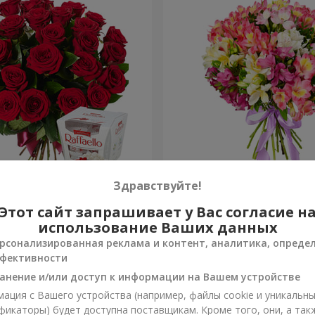
ень рождения, с любовью!"
Букет "Сказка для двоих!"
Здравствуйте!
Этот сайт запрашивает у Вас согласие н
1 554 грн
Заказать
использование Ваших данных
рсонализированная реклама и контент, аналитика, опреде
фективности
анение и/или доступ к информации на Вашем устройстве
ация с Вашего устройства (например, файлы cookie и уникальн
фикаторы) будет доступна поставщикам. Кроме того, они, а так