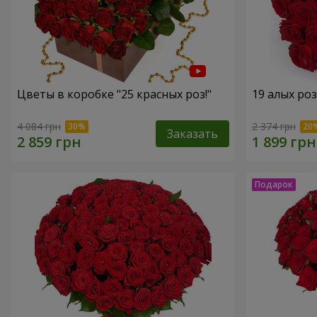
Цветы в коробке "25 красных роз!"
19 алых роз
4 084 грн
2 374 грн
Заказать