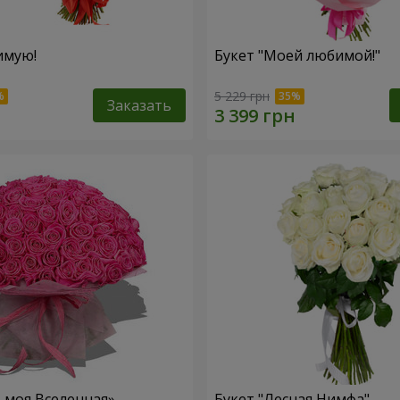
имую!
Букет "Моей любимой!"
5 229 грн
Заказать
– моя Вселенная»
Букет "Лесная Нимфа"