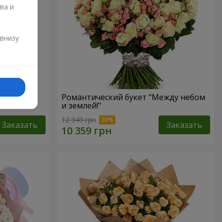
ва и
и
 внизу
Романтический букет "Между небом
и землей!"
12 949 грн
Заказать
Заказать