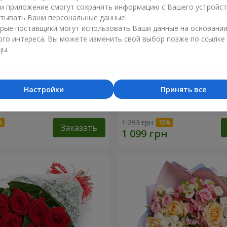
ли приложение смогут сохранять информацию с Вашего устройст
тывать Ваши персональные данные.
рые поставщики могут использовать Ваши данные на основани
ого интереса. Вы можете изменить свой выбор позже по ссылке
цы.
Настройки
Принять все
сторге от тебя!"
11 красных роз
1 293 грн
Заказать