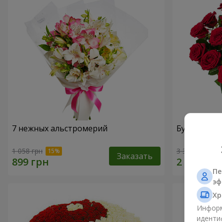
7 нежных альстромерий
Букет "В Д
1 058 грн
3 322 грн
Заказать
Пе
эф
Хр
Информ
иденти