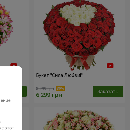
Букет "Сила Любви!"
а
8 999 грн
Заказать
Заказать
ление
ые
же этот