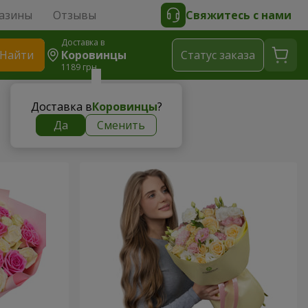
азины
Отзывы
Свяжитесь с нами
Доставка в
Найти
Коровинцы
Cтатус заказа
1189 грн
Доставка в
Коровинцы
?
Да
Сменить