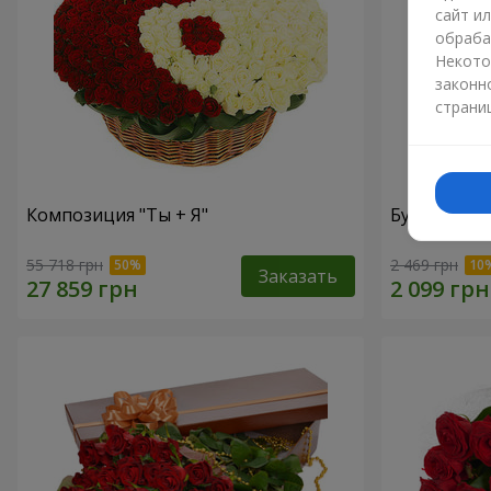
сайт и
обраба
Некото
законн
страни
Композиция "Ты + Я"
Букет "В во
55 718 грн
2 469 грн
Заказать