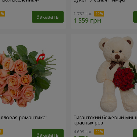
1 732 грн
Заказать
алловая романтика"
Гигантский бежевый мишк
красных роз
4 699 грн
Заказать