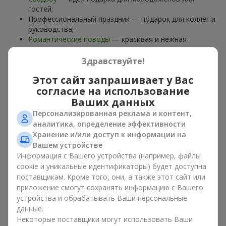
гостей;
Профессиональный праздник — подарок для коллег и
руководства;
Романтические поводы
— красивая и нежная
композиция;
Корпоративные события
— подарок деловому
Здравствуйте!
партнёру.
Этот сайт запрашивает у Вас
Цветочная корзина — универсальный подарок для любого
согласие на использование
возраста. Стильные ручные композиции позволяют
Ваших данных
передать любые эмоции: благодарность, восхищение,
Персонализированная реклама и контент,
поддержку,
любовь
.
аналитика, определение эффективности
Хранение и/или доступ к информации на
Виды цветочных корзин в г.
Вашем устройстве
Коровинцы: классика,
Информация с Вашего устройства (например, файлы
cookie и уникальные идентификаторы) будет доступна
романтика, минимализм
поставщикам. Кроме того, они, а также этот сайт или
приложение смогут сохранять информацию с Вашего
Ассортимент цветочных корзин на
flowers.ua
включает
устройства и обрабатывать Ваши персональные
варианты на любой вкус:
данные.
Некоторые поставщики могут использовать Ваши
Классические композиции
— сочетания
роз
, лилий,