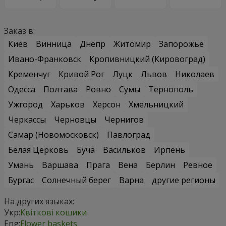
Заказ в:
Киев
Винница
Днепр
Житомир
Запорожье
Ивано-Франковск
Кропивницкий (Кировоград)
Кременчуг
Кривой Рог
Луцк
Львов
Николаев
Одесса
Полтава
Ровно
Сумы
Тернополь
Ужгород
Харьков
Херсон
Хмельницкий
Черкассы
Черновцы
Чернигов
Самар (Новомосковск)
Павлоград
Белая Церковь
Буча
Васильков
Ирпень
Умань
Варшава
Прага
Вена
Берлин
Ревное
Бургас
Солнечный берег
Варна
другие регионы
На других языках:
Укр:
Квіткові кошики
Eng:
Flower baskets