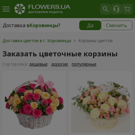
Доставка в
Коровинцы
?
Да
Сменить
Доставка в
Коровинцы
|
1189 грн
Доставка цветов в г. Коровинцы
> Корзины цветов
Заказать цветочные корзины
Cортировка:
дешевые
дорогие
популярные