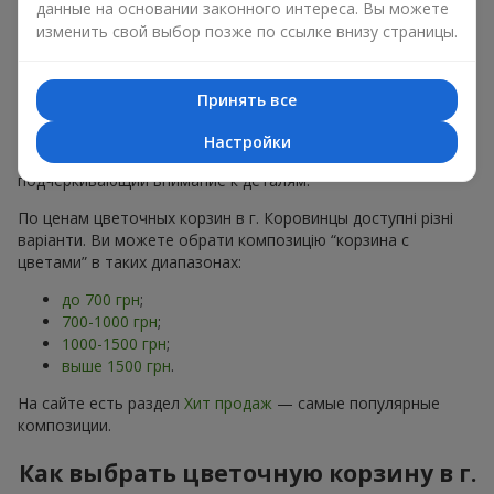
данные на основании законного интереса. Вы можете
хризантем
в строгих формах;
изменить свой выбор позже по ссылке внизу страницы.
Романтические варианты
— корзины в пастельных
тонах, пионы,
гипсофила
;
Минималистичные решения
— натуральные формы,
акцент на цвет или текстуру.
Принять все
Есть также
VIP-композиции
— роскошные корзины для
Настройки
особых случаев. Каждое изделие — оригинальный подарок,
подчёркивающий внимание к деталям.
По ценам цветочных корзин в г. Коровинцы доступні різні
варіанти. Ви можете обрати композицію “корзина с
цветами” в таких диапазонах:
до 700 грн
;
700-1000 грн
;
1000-1500 грн
;
выше 1500 грн
.
На сайте есть раздел
Хит продаж
— самые популярные
композиции.
Как выбрать цветочную корзину в г.