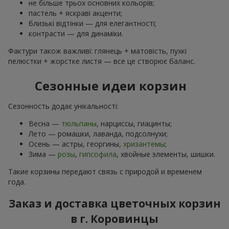
не більше трьох основних кольорів;
пастель + яскраві акценти;
близькі відтінки — для елегантності;
контрасти — для динаміки.
Фактури також важливі: глянець + матовість, пухкі
пелюстки + жорстке листя — все це створює баланс.
Сезонные идеи корзин
Сезонность додає унікальності:
Весна —
тюльпаны
, нарциссы, гиацинты;
Лето — ромашки, лаванда, подсолнухи;
Осень — астры, георгины,
хризантемы
;
Зима —
розы
,
гипсофила
, хвойные элементы, шишки.
Такие корзины передают связь с природой и временем
года.
Заказ и доставка цветочных корзин
в г. Коровинцы