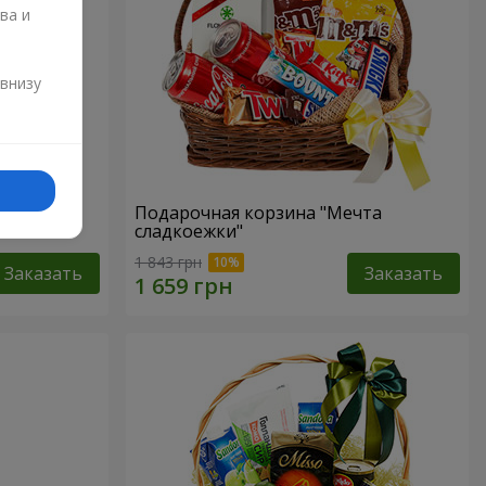
ва и
и
 внизу
р"
Подарочная корзина "Мечта
сладкоежки"
1 843 грн
Заказать
Заказать