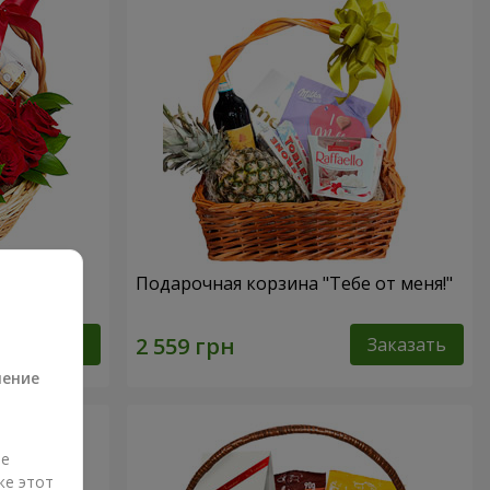
ссика"
Подарочная корзина "Тебе от меня!"
а
Заказать
Заказать
ление
ые
же этот