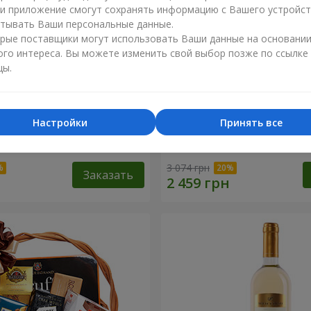
ли приложение смогут сохранять информацию с Вашего устройст
тывать Ваши персональные данные.
рые поставщики могут использовать Ваши данные на основани
ого интереса. Вы можете изменить свой выбор позже по ссылке
цы.
Настройки
Принять все
 корзина "Детский
Подарочная корзина "Аму
3 074 грн
Заказать