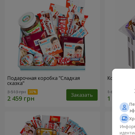
Подарочная коробка "Сладкая
Композиция
сказка"
3 513 грн
1 666 грн
Заказать
Пе
эф
Хр
Информ
иденти