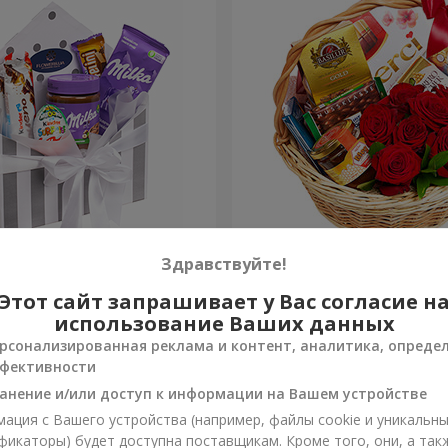
 "Сладкая нежность"
Подарочная корзина "Кла
Здравствуйте!
Этот сайт запрашивает у Вас согласие н
4 074 грн
Заказать
использование Ваших данных
рсонализированная реклама и контент, аналитика, опреде
фективности
анение и/или доступ к информации на Вашем устройстве
ация с Вашего устройства (например, файлы cookie и уникальн
фикаторы) будет доступна поставщикам. Кроме того, они, а так