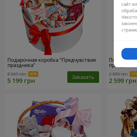
сайт и
обраба
Некото
законн
страни
Подарочная коробка "Предчувствие
Подарочная
праздника"
праздник!"
8 665 грн
2 888 грн
Заказать