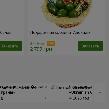
 белое
Подарочная корзина "Авокадо"
3 110 грн
Заказать
Заказать
 цветов года в Украине
Сервис доставки цв
страны»
«Ukrainian Choice»
од
2025 год