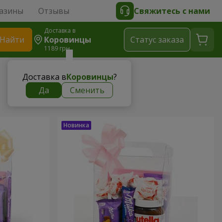
азины
Отзывы
Свяжитесь с нами
Доставка в
Найти
Коровинцы
Cтатус заказа
1189 грн
Доставка в
Коровинцы
?
Да
Сменить