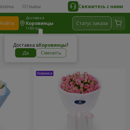
азины
Отзывы
Свяжитесь с нами
Доставка в
Найти
Коровинцы
Cтатус заказа
1189 грн
Доставка в
Коровинцы
?
Да
Сменить