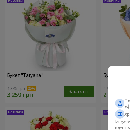
Букет "Tatyana"
Букет "Обл
4 345 грн
2 932 грн
Заказать
Пе
эф
Хр
Информ
иденти