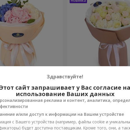
ако чувств"
Букет "Венера"
Здравствуйте!
Этот сайт запрашивает у Вас согласие н
2 449 грн
Заказать
использование Ваших данных
рсонализированная реклама и контент, аналитика, опреде
фективности
анение и/или доступ к информации на Вашем устройстве
ация с Вашего устройства (например, файлы cookie и уникальн
фикаторы) будет доступна поставщикам. Кроме того, они, а так