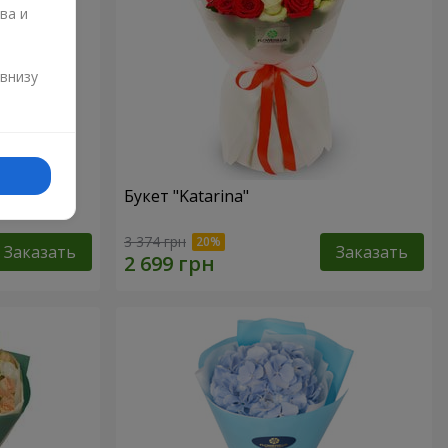
ва и
и
 внизу
Букет "Katarina"
3 374 грн
Заказать
Заказать