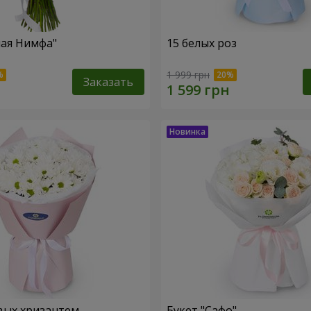
ная Нимфа"
15 белых роз
1 999 грн
Заказать
вых хризантем
Букет "Сафо"