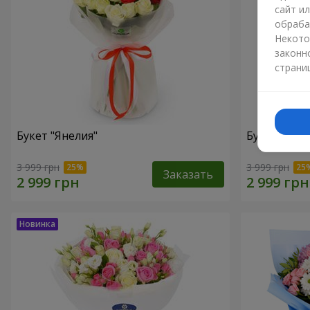
сайт и
обраба
Некото
законн
страни
Букет "Янелия"
Букет "Иск
3 999 грн
3 999 грн
Заказать