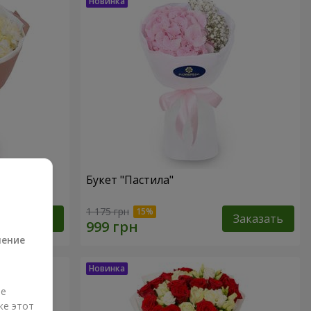
Букет "Пастила"
а
1 175 грн
Заказать
Заказать
ление
ые
же этот