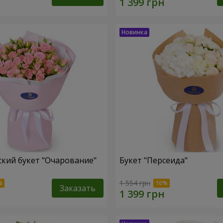
кий букет "Очарование"
Букет "Персеида"
1 554 грн
Заказать