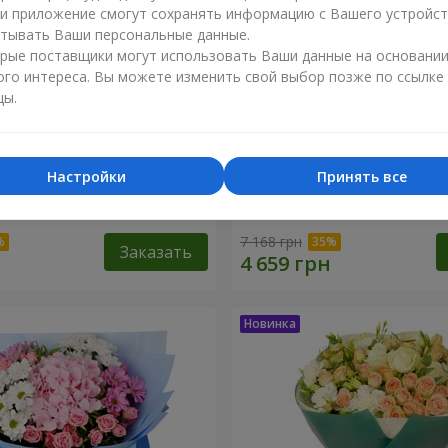
ли приложение смогут сохранять информацию с Вашего устройст
тывать Ваши персональные данные.
рые поставщики могут использовать Ваши данные на основани
ого интереса. Вы можете изменить свой выбор позже по ссылке
цы.
Настройки
Принять все
ренность"
Букет "Tarnis"
7 168 грн
Заказать