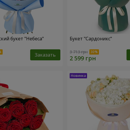
кий букет "Небеса"
Букет "Сардоникс"
3 713 грн
Заказать