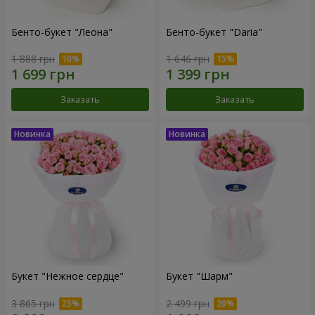
Бенто-букет "Леона"
Бенто-букет "Daria"
1 888 грн
1 646 грн
Заказать
Заказать
Букет "Нежное сердце"
Букет "Шарм"
3 865 грн
2 499 грн