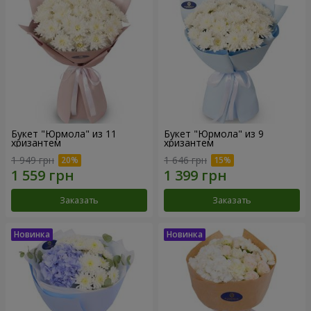
Букет "Юрмола" из 11
Букет "Юрмола" из 9
хризантем
хризантем
1 949 грн
1 646 грн
Заказать
Заказать