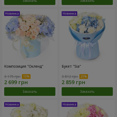
Заказать
Заказать
Композиция "Окленд"
Букет "Sia"
3 175 грн
3 812 грн
Заказать
Заказать