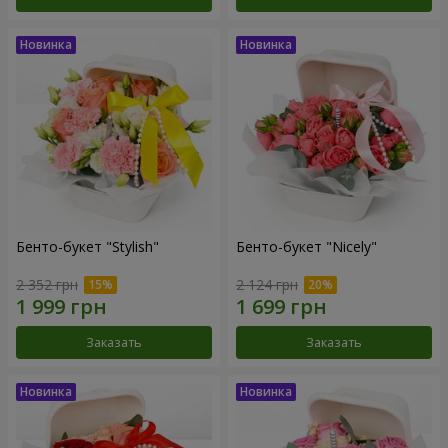
Бенто-букет "Stylish"
Бенто-букет "Nicely"
2 352 грн
2 124 грн
Заказать
Заказать