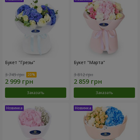
Букет "Грезы"
Букет "Марта"
3 749 грн
3 812 грн
Заказать
Заказать