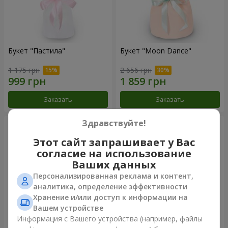
Букет "Пастила"
Букет "Moon Dance"
1 175 грн
2 656 грн
Заказать
Заказать
Здравствуйте!
Этот сайт запрашивает у Вас
согласие на использование
Ваших данных
Персонализированная реклама и контент,
аналитика, определение эффективности
Хранение и/или доступ к информации на
Вашем устройстве
Информация с Вашего устройства (например, файлы
Букет "Kamaliya"
Бенто-букет"Bertha"