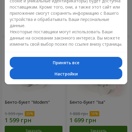
cookie и уникальные идентификаторы) будет доступна
поставщикам. Кроме того, они, а также этот сайт или
3 545 грн
1 411 грн
приложение смогут сохранять информацию с Вашего
устройства и обрабатывать Ваши персональные
данные.
Заказать
Заказать
Некоторые поставщики могут использовать Ваши
данные на основании законного интереса. Вы можете
изменить свой выбор позже по ссылке внизу страницы.
Принять все
Настройки
Бенто-букет "Modern"
Бенто-букет "Isa"
1 999 грн
1 888 грн
Заказать
Заказать