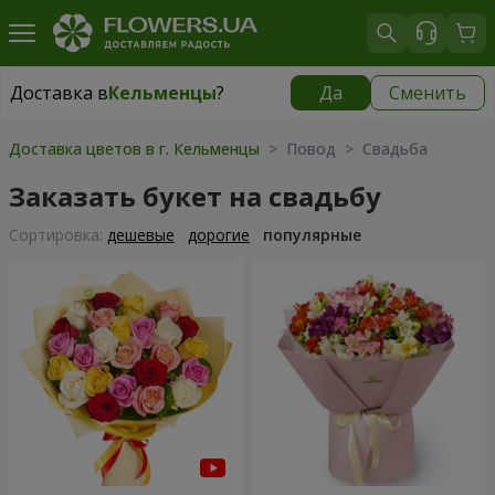
Доставка в
Кельменцы
?
Да
Сменить
Доставка в
Кельменцы
|
970 грн
Доставка цветов в г. Кельменцы
> Повод > Свадьба
Заказать букет на свадьбу
Cортировка:
дешевые
дорогие
популярные