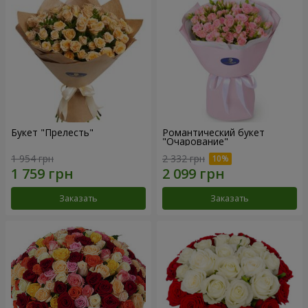
Букет "Прелесть"
Романтический букет
"Очарование"
1 954 грн
2 332 грн
Заказать
Заказать