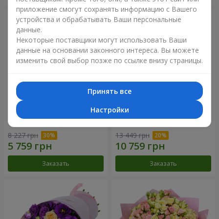
приложение смогут сохранять информацию с Вашего
устройства и обрабатывать Ваши персональные
данные.
Некоторые поставщики могут использовать Ваши
данные на основании законного интереса. Вы можете
изменить свой выбор позже по ссылке внизу страницы.
Принять все
Настройки
Букет "Сила Любви!"
Романтический букет
"Между небом и землей!"
8 227 грн
13 449 грн
Заказать
Заказать