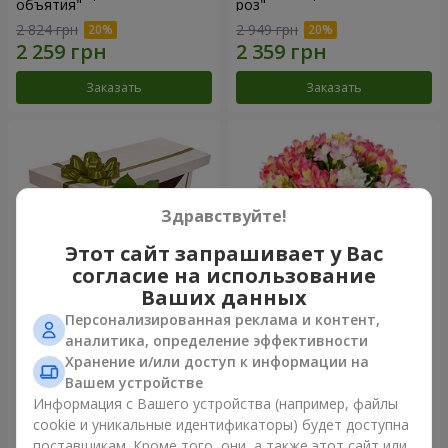
объятия"
роз"
2 824 грн
2 949 грн
Заказать
Заказать
Здравствуйте!
Этот сайт запрашивает у Вас
согласие на использование
Ваших данных
Персонализированная реклама и контент,
Цветы в коробке "15
Букет "Сказка для двоих!"
аналитика, определение эффективности
розовых роз"
Хранение и/или доступ к информации на
2 469 грн
1 666 грн
Вашем устройстве
Информация с Вашего устройства (например, файлы
cookie и уникальные идентификаторы) будет доступна
Заказать
Заказать
поставщикам. Кроме того, они, а также этот сайт или