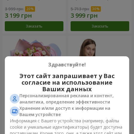
3 999 грн
5 713 грн
Заказать
Заказать
Здравствуйте!
Этот сайт запрашивает у Вас
согласие на использование
Ваших данных
Персонализированная реклама и контент,
Букет "Сказка моей жизни"
Корзина "Ангелочек"
аналитика, определение эффективности
Хранение и/или доступ к информации на
2 443 грн
2 074 грн
Вашем устройстве
Информация с Вашего устройства (например, файлы
cookie и уникальные идентификаторы) будет доступна
Заказать
Заказать
поставщикам. Кроме того, они, а также этот сайт или