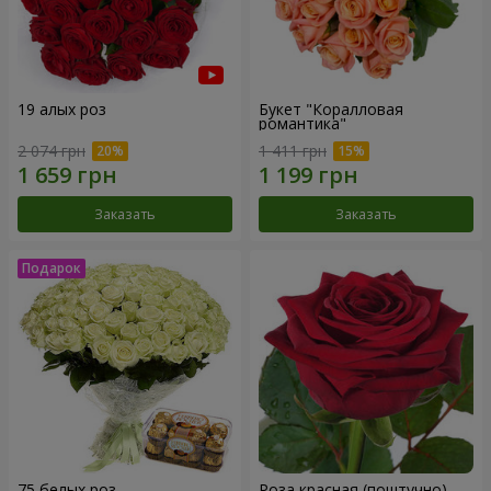
19 алых роз
Букет "Коралловая
романтика"
2 074 грн
1 411 грн
Заказать
Заказать
75 белых роз
Роза красная (поштучно)