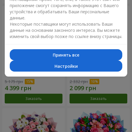
приложение смогут сохранять информацию с Вашего
устройства и обрабатывать Ваши персональные
данные.
Некоторые поставщики могут использовать Ваши
данные на основании законного интереса. Вы можете
изменить свой выбор позже по ссылке внизу страницы.
Принять все
Настройки
51 белая хризантема
Романтический букет
"Очарование"
5 175 грн
2 332 грн
Заказать
Заказать