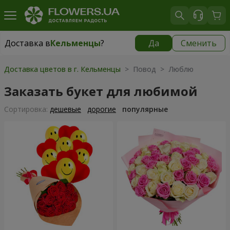
Доставка в
Кельменцы
?
Да
Сменить
Доставка в
Кельменцы
|
970 грн
Доставка цветов в г. Кельменцы
> Повод > Люблю
Заказать букет для любимой
Cортировка:
дешевые
дорогие
популярные