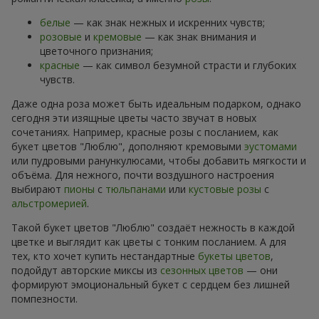
белые
— как знак нежных и искренних чувств;
розовые
и
кремовые
— как знак внимания и
цветочного признания;
красные
— как символ безумной страсти и глубоких
чувств.
Даже одна роза может быть идеальным подарком, однако
сегодня эти изящные цветы часто звучат в новых
сочетаниях. Например, красные розы с посланием, как
букет цветов "Люблю", дополняют кремовыми
эустомами
или пудровыми ранункулюсами, чтобы добавить мягкости и
объёма. Для нежного, почти воздушного настроения
выбирают
пионы
с
тюльпанами
или
кустовые розы
с
альстромерией
.
Такой букет цветов "Люблю" создаёт нежность в каждой
цветке и выглядит как цветы с тонким посланием. А для
тех, кто хочет купить нестандартные
букеты цветов
,
подойдут авторские миксы из
сезонных цветов
— они
формируют эмоциональный букет с сердцем без лишней
помпезности.