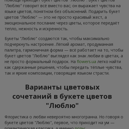
"Люблю" говорит всё вместо вас; он выражает чувства на
языке цветов, понятном без объяснений. Подарить букет
цветов "Люблю" — это не просто красивый жест, а
эмоциональное послание через цветы, которое передаёт
тепло, нежность и искренность.
Букеты "Люблю" создаются так, чтобы максимально
подчеркнуть настроение. Лёгкий аромат, продуманная
палитра, гармоничная форма — всё работает на то, чтобы
букет цветов "Люблю" выглядел как знак любви в цветах, а
не просто формальный подарок. На
flowers.ua
легко найти
как сдержанные решения, чтобы передать тёплые чувства,
так и яркие композиции, говорящие языком страсти.
Варианты цветовых
сочетаний в букете цветов
"Люблю"
Флористика о любви невероятно многогранна. Но говоря о
букете цветов "Люблю", первое, что приходит на ум —
романтическая классика, а именно
розы
: