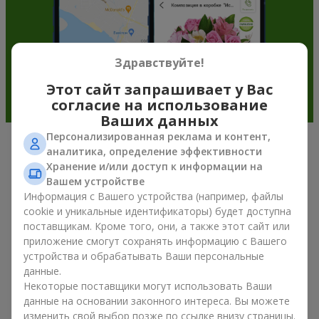
Здравствуйте!
Этот сайт запрашивает у Вас
согласие на использование
Ваших данных
Персонализированная реклама и контент,
аналитика, определение эффективности
Подарочные корзины —
Хранение и/или доступ к информации на
универсальный подарок к любому
Вашем устройстве
Информация с Вашего устройства (например, файлы
празднику
cookie и уникальные идентификаторы) будет доступна
поставщикам. Кроме того, они, а также этот сайт или
Если вы ищете универсальный подарок, но времени в
приложение смогут сохранять информацию с Вашего
обрез, у нас есть для вас отличное проверенное решение:
устройства и обрабатывать Ваши персональные
вы можете купить подарочные корзины. Подарочная
данные.
корзина с изысканными угощениями к празднику, фруктами,
Некоторые поставщики могут использовать Ваши
вкусным чаем или даже алкогольными напитками
становится идеальным дополнением к цветам или
данные на основании законного интереса. Вы можете
самостоятельным презентом. Идеальный набор,
изменить свой выбор позже по ссылке внизу страницы.