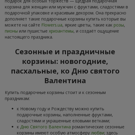
подарок для особых торжеств — щедрая подарочная
корзина для женщин или мужчин с фруктами, сладостями в
подарочной упаковке и красивым декором. Она прекрасно
дополняет такие подарочные корзины купить которые вы
можете на сайте
Flowers.ua
, яркие цветы, такие как
розы
,
пионы
или пушистые
хризантемы
, и создаёт ощущение
настоящего праздника.
Сезонные и праздничные
корзины: новогодние,
пасхальные, ко Дню святого
Валентина
Купить подарочные корзины стоит и к сезонным
праздникам:
к Новому году и Рождеству можно купить
подарочные корзины, наполненные фруктами,
сладостями и украшенные еловыми ветками;
к
Дню Святого Валентина
романтические сезонные
корзины имеют особую атмосферу
любви
; здесь