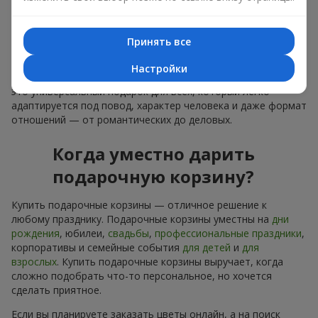
лаконичное оформление и изысканный букет, как
финальный акцент — стоит купить подарочные корзины,
чтобы всё это оказалось в ваших руках.
Принять все
Купить подарочные корзины — это не просто приобрести
Настройки
банальную вещь. Сегодня купить подарочные корзины —
это универсальный подарок для всех, который легко
адаптируется под повод, характер человека и даже формат
отношений — от романтических до деловых.
Когда уместно дарить
подарочную корзину?
Купить подарочные корзины — отличное решение к
любому празднику. Подарочные корзины уместны на
дни
рождения
, юбилеи,
свадьбы
,
профессиональные праздники
,
корпоративы и семейные события
для детей
и
для
взрослых
. Купить подарочные корзины выручает, когда
сложно подобрать что-то персональное, но хочется
сделать приятное.
Если вы планируете заказать цветы онлайн, а на поиск