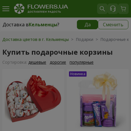
Доставка в
Кельменцы
?
Да
Сменить
Доставка в
Кельменцы
|
970 грн
Доставка цветов в г. Кельменцы
> Подарки > Подарочные к
Купить подарочные корзины
Cортировка:
дешевые
дорогие
популярные