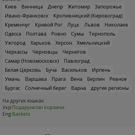
Киев
Винница
Днепр
Житомир
Запорожье
Ивано-Франковск
Кропивницкий (Кировоград)
Кременчуг
Кривой Рог
Луцк
Львов
Николаев
Одесса
Полтава
Ровно
Сумы
Тернополь
Ужгород
Харьков
Херсон
Хмельницкий
Черкассы
Черновцы
Чернигов
Самар (Новомосковск)
Павлоград
Белая Церковь
Буча
Васильков
Ирпень
Умань
Варшава
Прага
Вена
Берлин
Ревное
Бургас
Солнечный берег
Варна
другие регионы
На других языках:
Укр:
Подарункові корзини
Eng:
Baskets