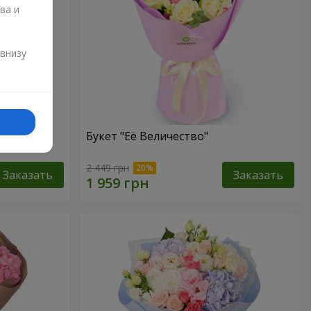
ва и
и
 внизу
Букет "Её Величество"
2 449 грн
Заказать
Заказать