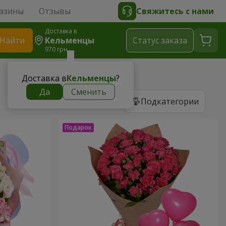
азины
Отзывы
Свяжитесь с нами
Доставка в
Найти
Кельменцы
Cтатус заказа
970 грн
Доставка в
Кельменцы
?
Да
Сменить
Подкатегории