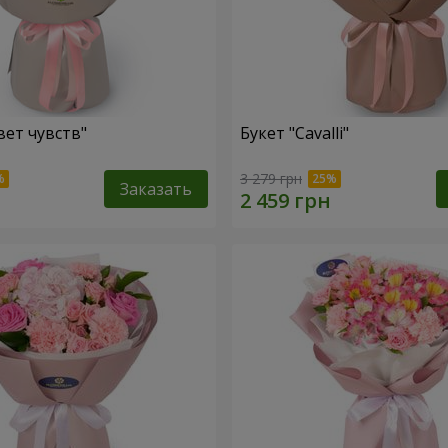
вет чувств"
Букет "Cаvalli"
3 279 грн
Заказать