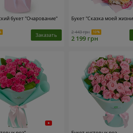
кий букет "Очарование"
Букет "Сказка моей жизни
2 443 грн
Заказать
стовых роз"
Букет кустовых роз