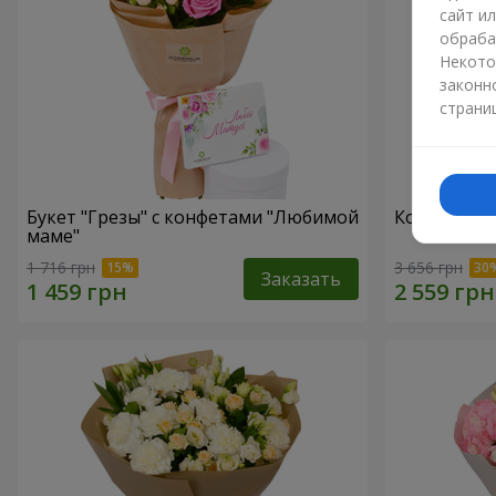
сайт и
обраба
Некото
законн
страни
Букет "Грезы" с конфетами "Любимой
Композиция
маме"
1 716 грн
3 656 грн
Заказать