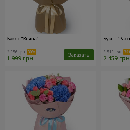
Букет "Веяна"
Букет "Расс
2 856 грн
3 513 грн
Заказать