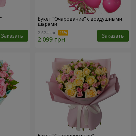
"
Букет "Очарование" с воздушными
шарами
2 624 грн
Заказать
Заказать
Букет "Сказочное утро"