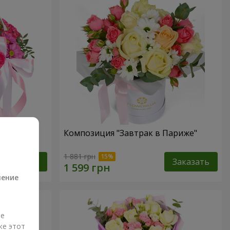
Композиция "Завтрак в Париже"
а
1 881 грн
Заказать
Заказать
ление
ые
же этот