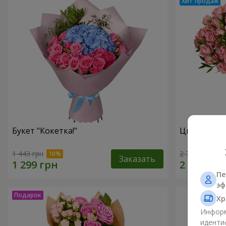
Букет "Кокетка!"
Цветы в ко
1 443 грн
2 749 грн
Заказать
Пе
эф
Хр
Информ
иденти