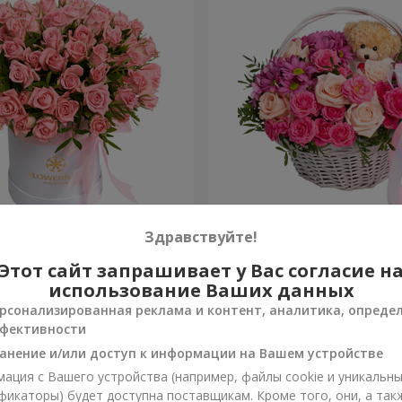
робке "Розовый оазис"
Корзина "Ты прекрасна"
Здравствуйте!
Этот сайт запрашивает у Вас согласие н
3 713 грн
Заказать
использование Ваших данных
рсонализированная реклама и контент, аналитика, опреде
фективности
анение и/или доступ к информации на Вашем устройстве
ация с Вашего устройства (например, файлы cookie и уникальн
фикаторы) будет доступна поставщикам. Кроме того, они, а так