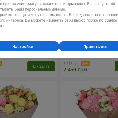
ли приложение смогут сохранять информацию с Вашего устройст
тывать Ваши персональные данные.
рые поставщики могут использовать Ваши данные на основани
ого интереса. Вы можете изменить свой выбор позже по ссылке
цы.
Настройки
Принять все
 "Любимые глаза"
Букет "Мамина весна"
3 513 грн
Заказать