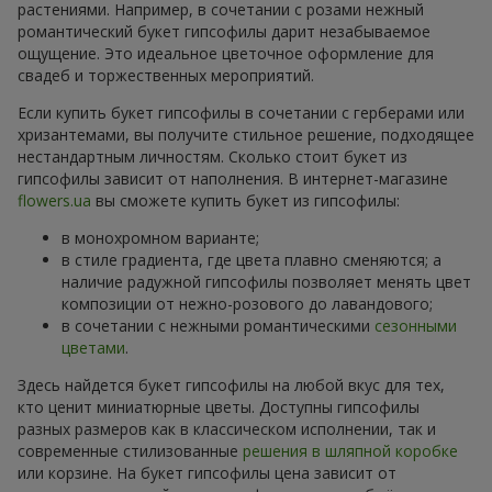
растениями. Например, в сочетании с розами нежный
романтический букет гипсофилы дарит незабываемое
ощущение. Это идеальное цветочное оформление для
свадеб и торжественных мероприятий.
Если купить букет гипсофилы в сочетании с герберами или
хризантемами, вы получите стильное решение, подходящее
нестандартным личностям. Сколько стоит букет из
гипсофилы зависит от наполнения. В интернет-магазине
flowers.ua
вы сможете купить букет из гипсофилы:
в монохромном варианте;
в стиле градиента, где цвета плавно сменяются; а
наличие радужной гипсофилы позволяет менять цвет
композиции от нежно-розового до лавандового;
в сочетании с нежными романтическими
сезонными
цветами
.
Здесь найдется букет гипсофилы на любой вкус для тех,
кто ценит миниатюрные цветы. Доступны гипсофилы
разных размеров как в классическом исполнении, так и
современные стилизованные
решения в шляпной коробке
или корзине. На букет гипсофилы цена зависит от