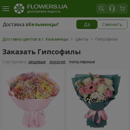
Доставка в
Кельменцы
?
Да
Сменить
Доставка в
Кельменцы
|
970 грн
Доставка цветов в г. Кельменцы
> Цветы > Гипсофила
Заказать Гипсофилы
Cортировка:
дешевые
дорогие
популярные