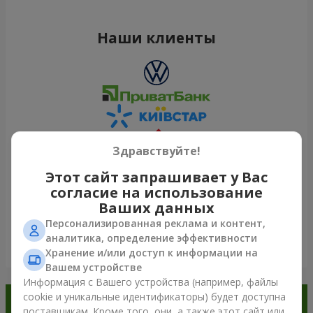
Наши клиенты
Здравствуйте!
Этот сайт запрашивает у Вас
согласие на использование
Ваших данных
Персонализированная реклама и контент,
аналитика, определение эффективности
Посмотреть все
Хранение и/или доступ к информации на
Вашем устройстве
Информация с Вашего устройства (например, файлы
cookie и уникальные идентификаторы) будет доступна
Заказывайте в приложении
поставщикам. Кроме того, они, а также этот сайт или