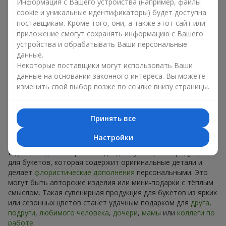
Информация с Вашего устройства (например, файлы
Сувениры к букетам на разные
cookie и уникальные идентификаторы) будет доступна
праздники
поставщикам. Кроме того, они, а также этот сайт или
приложение смогут сохранять информацию с Вашего
Праздник задаёт настроение, а сувенирная продукция для
устройства и обрабатывать Ваши персональные
букетов его подчёркивает. Именно поэтому сувениры к
данные.
цветам часто выбирают с учётом даты и события. В нашем
Некоторые поставщики могут использовать Ваши
ассортименте найдётся сувенирная продукция для букетов,
данные на основании законного интереса. Вы можете
которая подойдёт к любому празднику и может быть
изменить свой выбор позже по ссылке внизу страницы.
рассчитана на любой бюджет.
Сувенирная продукция к
Принять все
букетам на День рождения
Настройки
К
дню рождения
хорошо подходит сувенирная продукция
для букетов, которая содержит оригинальные детали и
делает
флористические дополнения
персональными. Это
могут быть авторские изделия или мини-подарки с тёплым
смыслом. Такая сувенирная продукция для букетов из ярких
или сезонных цветов станет удачным подарком для
друга
,
подруги
,
любимого человека
,
дочери
,
мамы
или
коллеги по
работе
.