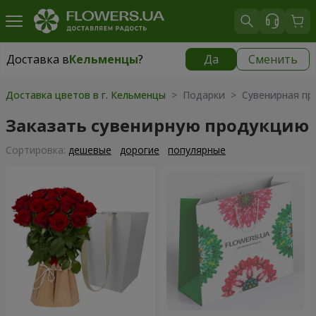
Доставка в
Кельменцы
?
Да
Сменить
Доставка в
Кельменцы
|
970 грн
Доставка цветов в г. Кельменцы
> Подарки > Сувенирная пр
Заказать сувенирную продукцию
Cортировка:
дешевые
дорогие
популярные