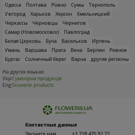
Одесса
Полтава
Ровно
Сумы
Тернополь
Ужгород
Харьков
Херсон
Хмельницкий
Черкассы
Черновцы
Чернигов
Самар (Новомосковск)
Павлоград
Белая Церковь
Буча
Васильков
Ирпень
Умань
Варшава
Прага
Вена
Берлин
Ревное
Бургас
Солнечный берег
Варна
другие регионы
На других языках:
Укр:
Сувенірна продукція
Eng:
Souvenir products
Контактные данные
Звоните нам
+1 718 475 92 72