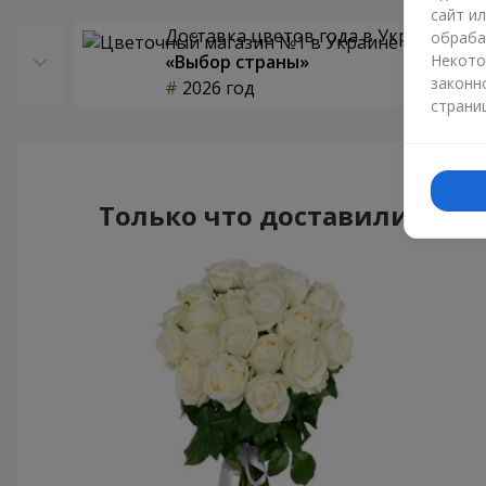
сайт и
Доставка цветов года в Украине
обраба
«Выбор страны»
Некото
законн
2026 год
страни
Только что доставили