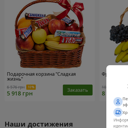
Подарочная корзина "Сладкая
Фруктовая 
жизнь"
6 576 грн
10 398 грн
Заказать
Пе
эф
Хр
Информ
Наши достижения
иденти