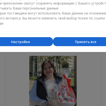
ли приложение смогут сохранять информацию с Вашего устройст
Лучший цветочный магазин
Доставка
тывать Ваши персональные данные.
«Ukrainian Business Award»
«Выбор 
рые поставщики могут использовать Ваши данные на основани
ого интереса. Вы можете изменить свой выбор позже по ссылке
2026 год
2025 г
цы.
Настройки
Принять все
Фотогалерея