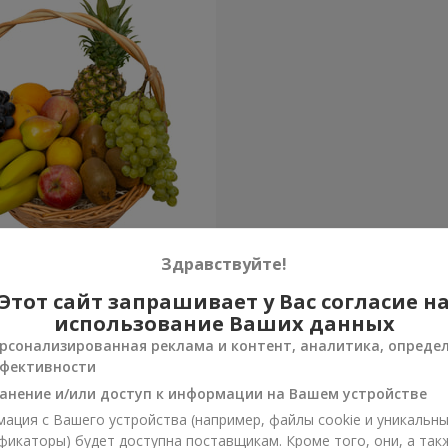
корзина "Тропики"
Здравствуйте!
Этот сайт запрашивает у Вас согласие н
Заказать
использование Ваших данных
рсонализированная реклама и контент, аналитика, опреде
фективности
анение и/или доступ к информации на Вашем устройстве
ация с Вашего устройства (например, файлы cookie и уникальн
фикаторы) будет доступна поставщикам. Кроме того, они, а так