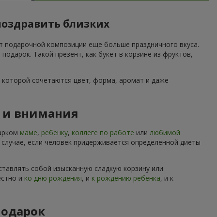
поздравить близких
ет подарочной композиции еще больше праздничного вкуса.
дарок. Такой презент, как букет в корзине из фруктов,
 которой сочетаются цвет, форма, аромат и даже
ы и внимания
дарком
маме
,
ребенку
,
коллеге по работе
или
любимой
м случае, если человек придерживается определенной диеты
ставлять собой изысканную сладкую корзину или
естно и
ко дню рождения
, и
к рождению ребенка
, и к
подарок