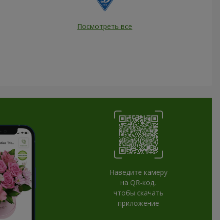
Посмотреть все
Наведите камеру
на QR-код,
чтобы скачать
приложение