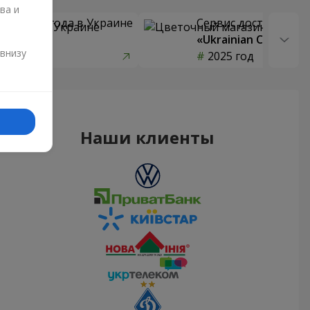
ва и
 цветов года в Украине
Сервис доставки цв
страны»
«Ukrainian Choice»
и
 внизу
од
2025 год
Наши клиенты