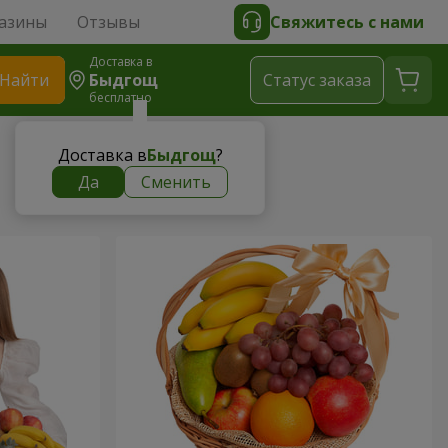
азины
Отзывы
Свяжитесь с нами
Доставка в
Найти
Быдгощ
Cтатус заказа
бесплатно
Доставка в
Быдгощ
?
Да
Сменить