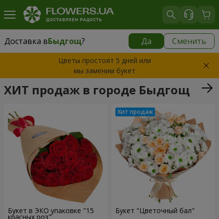
Доставка в
Быдгощ
?
Да
Сменить
Доставка в
Быдгощ
|
бесплатно
Цветы простоят 5 дней или
мы заменим букет
ХИТ продаж в городе Быдгощ
Букет в ЭКО упаковке "15
Букет "Цветочный бал"
красных роз"