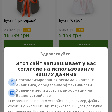
Букет "Три сердца"
Букет "Сафо"
23 427 грн
6 069 грн
Заказать
Заказать
Здравствуйте!
Этот сайт запрашивает у Вас
согласие на использование
Ваших данных
Персонализированная реклама и контент,
аналитика, определение эффективности
Хранение и/или доступ к информации на
Вашем устройстве
Информация с Вашего устройства (например, файлы
cookie и уникальные идентификаторы) будет доступна
Букет "Tarnis"
поставщикам. Кроме того, они, а также этот сайт или