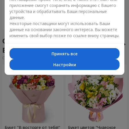
приложение смогут сохранять информацию с Вашего
22 245 грн
устройства и обрабатывать Ваши персональные
данные.
Заказать
Некоторые поставщики могут использовать Ваши
данные на основании законного интереса. Вы можете
изменить свой выбор позже по ссылке внизу страницы.
Сборные букеты в городе
Быдгощ
Принять все
Cортировка:
дешевые
дорогие
Настройки
Букет "В восторге от тебя!"
Букет цветов "Чудесное