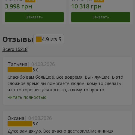
Заказать
Заказать
Отзывы
4.9
из
5
Всего
15218
Татьяна
04.08.2026
5
Спасибо вам большое. Все вовремя. Вы - лучшие. В это
сложное время вы помогаете людям- кому то сделать
что то хорошее для кого то, а кому то просто
порадоваться цветам, подарку, тортику, поздравлению.
Читать полностью
Особенно, если человек сам себе не может купить даже
в свой День Рождения. Спасибо
Оксана
04.08.2026
5
Дуже вам дякую. Все вчасно доставили.Іменинниця