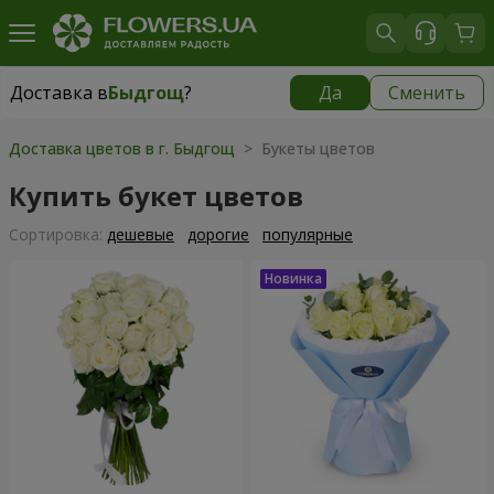
Доставка в
Быдгощ
?
Да
Сменить
Доставка в
Быдгощ
|
бесплатно
Доставка цветов в г. Быдгощ
> Букеты цветов
Купить букет цветов
Cортировка:
дешевые
дорогие
популярные