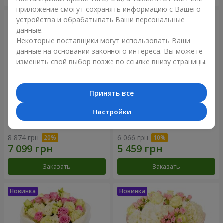
приложение смогут сохранять информацию с Вашего
устройства и обрабатывать Ваши персональные
данные.
Некоторые поставщики могут использовать Ваши
данные на основании законного интереса. Вы можете
изменить свой выбор позже по ссылке внизу страницы.
Принять все
Настройки
Букет "Дуэт гармонии"
Букет "My Lady"
8 874 грн
6 066 грн
Заказать
Заказать