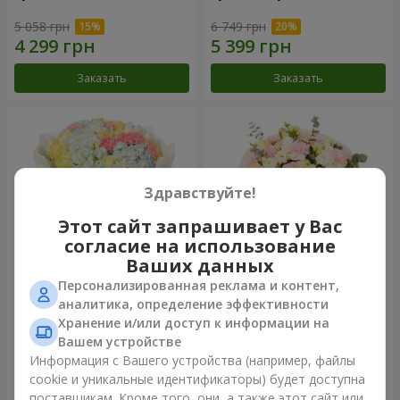
5 058 грн
6 749 грн
Заказать
Заказать
Здравствуйте!
Этот сайт запрашивает у Вас
согласие на использование
Ваших данных
Персонализированная реклама и контент,
Букет "Небесная лазурь"
Букет "Secret"
аналитика, определение эффективности
Хранение и/или доступ к информации на
18 460 грн
6 510 грн
Вашем устройстве
Информация с Вашего устройства (например, файлы
cookie и уникальные идентификаторы) будет доступна
Заказать
Заказать
поставщикам. Кроме того, они, а также этот сайт или