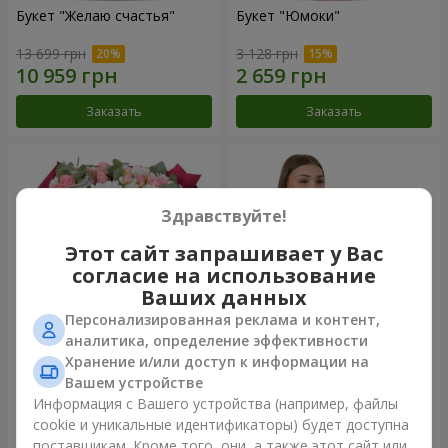
Букет "Желаю счастья"
Букет "Юмоки"
13 699 грн
3 128 грн
Заказать
Заказать
Здравствуйте!
Этот сайт запрашивает у Вас
согласие на использование
Ваших данных
Персонализированная реклама и контент,
аналитика, определение эффективности
Хранение и/или доступ к информации на
Букет "Очарование
Композиция "Белоснежная
нежности"
гармония"
Вашем устройстве
9 949 грн
6 932 грн
Информация с Вашего устройства (например, файлы
cookie и уникальные идентификаторы) будет доступна
поставщикам. Кроме того, они, а также этот сайт или