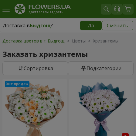
Доставка в
Быдгощ
?
Да
Сменить
Доставка в
Быдгощ
|
бесплатно
Доставка цветов в г. Быдгощ
> Цветы > Хризантемы
Заказать хризантемы
Cортировка
Подкатегории