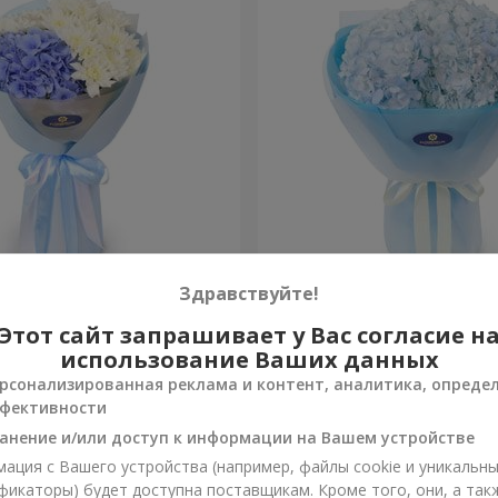
ость моя"
Букет "Blue ball"
Здравствуйте!
Этот сайт запрашивает у Вас согласие н
10 570 грн
Заказать
использование Ваших данных
рсонализированная реклама и контент, аналитика, опреде
фективности
анение и/или доступ к информации на Вашем устройстве
ация с Вашего устройства (например, файлы cookie и уникальн
фикаторы) будет доступна поставщикам. Кроме того, они, а так