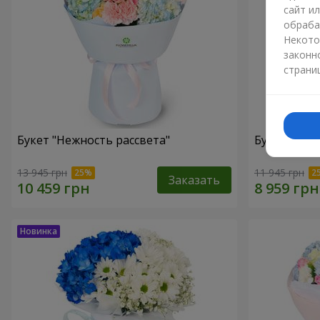
сайт и
обраба
Некото
законн
страни
Букет "Нежность рассвета"
Букет "Вдо
13 945 грн
11 945 грн
Заказать