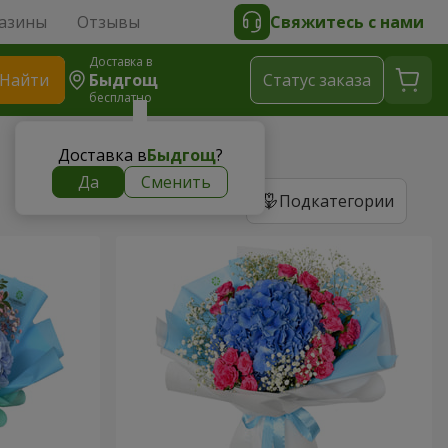
азины
Отзывы
Свяжитесь с нами
Доставка в
Найти
Быдгощ
Cтатус заказа
бесплатно
Доставка в
Быдгощ
?
Да
Сменить
Подкатегории