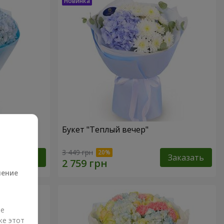
Букет "Теплый вечер"
а
3 449 грн
Заказать
Заказать
ление
ые
же этот