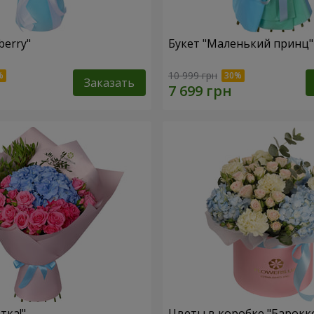
berry"
Букет "Маленький принц"
10 999 грн
Заказать
тка!"
Цветы в коробке "Барокк