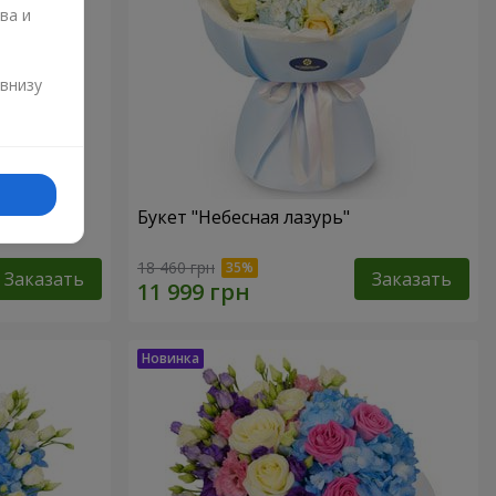
ва и
и
 внизу
Букет "Небесная лазурь"
18 460 грн
Заказать
Заказать