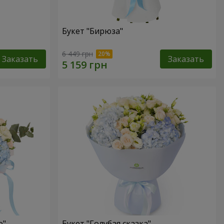
Букет "Бирюза"
6 449 грн
Заказать
Заказать
о"
Букет "Голубая сказка"