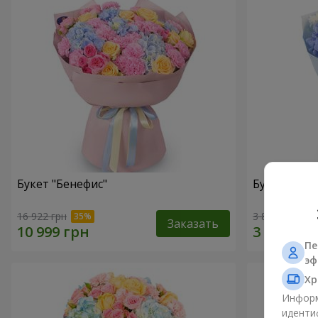
Букет "Бенефис"
Букет "Рад
16 922 грн
3 881 грн
Заказать
Пе
эф
Хр
Информ
иденти