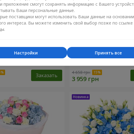
ли приложение смогут сохранять информацию с Вашего устройст
тывать Ваши персональные данные.
рые поставщики могут использовать Ваши данные на основани
ого интереса. Вы можете изменить свой выбор позже по ссылке
цы.
Настройки
Принять все
хновение синевы"
Букет "Утро"
4 658 грн
Заказать