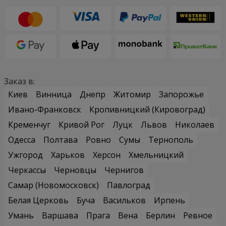
Заказ в:
Киев
Винница
Днепр
Житомир
Запорожье
Ивано-Франковск
Кропивницкий (Кировоград)
Кременчуг
Кривой Рог
Луцк
Львов
Николаев
Одесса
Полтава
Ровно
Сумы
Тернополь
Ужгород
Харьков
Херсон
Хмельницкий
Черкассы
Черновцы
Чернигов
Самар (Новомосковск)
Павлоград
Белая Церковь
Буча
Васильков
Ирпень
Умань
Варшава
Прага
Вена
Берлин
Ревное