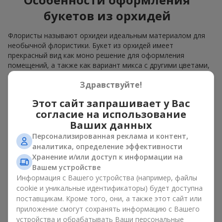
букетов из орхидей
Флористы называют орхидеи идеальным материалом для
необычной флористики. Букет из орхидей имеет
прекрасный вид как моно решение для оформления
помещений, а также как вариант микса с другими цветами,
который сохраняет свою выразительность в любом
Здравствуйте!
формате.
Этот сайт запрашивает у Вас
Благодаря своей структуре орхидея позволяет создавать
композиции в классическом, минималистичном или
согласие на использование
современном стиле. Букет из орхидей эффектно смотрится
Ваших данных
как в камерных, так и в масштабных работах, а её
Персонализированная реклама и контент,
роскошные соцветия легко становятся центральным
аналитика, определение эффективности
элементом композиции. В зависимости от оформления и
Хранение и/или доступ к информации на
сорта растений различается и цена на орхидеи. Учитывайте
Вашем устройстве
это, прежде чем заказать букет из орхидей.
Информация с Вашего устройства (например, файлы
cookie и уникальные идентификаторы) будет доступна
Кому дарят орхидеи?
поставщикам. Кроме того, они, а также этот сайт или
приложение смогут сохранять информацию с Вашего
Букет из орхидей универсален и может подойти любому. Их
устройства и обрабатывать Ваши персональные