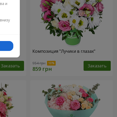
ва и
и
 внизу
ств"
Композиция "Лучики в глазах"
954 грн
Заказать
Заказать