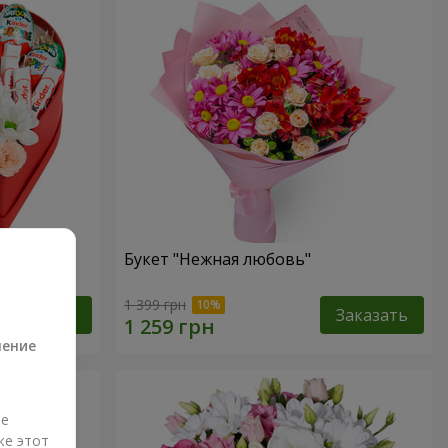
ь!"
Букет "Нежная любовь"
а
1 399 грн
Заказать
Заказать
ление
ые
же этот