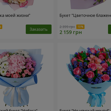
зка моей жизни"
Букет "Цветочное блажен
2 399 грн
Заказать
кий букет "Небеса"
Букет "Не упускай мечту!"