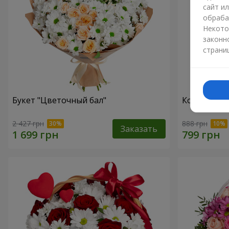
сайт и
обраба
Некото
законн
страни
Букет "Цветочный бал"
Композици
2 427 грн
888 грн
Заказать