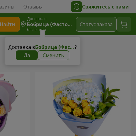
азины
Отзывы
Свяжитесь с нами
Доставка в
Найти
Бобрица (Фастовский Р-Н)
Cтатус заказа
бесплатно
Доставка в
Бобрица (Фастовский р-н)
?
Да
Сменить