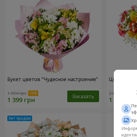
Букет цветов "Чудесное настроение"
Цветы в ко
1 554 грн
2 069 грн
Заказать
Пе
эф
Хр
Информ
иденти