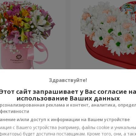
робке "Яркая фантазия"
Цветы в коробке "Улыбнис
Здравствуйте!
Этот сайт запрашивает у Вас согласие н
2 124 грн
Заказать
использование Ваших данных
рсонализированная реклама и контент, аналитика, опреде
фективности
анение и/или доступ к информации на Вашем устройстве
ация с Вашего устройства (например, файлы cookie и уникальн
фикаторы) будет доступна поставщикам. Кроме того, они, а так