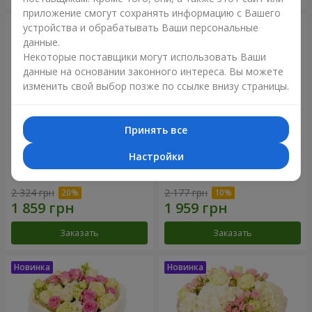
приложение смогут сохранять информацию с Вашего
устройства и обрабатывать Ваши персональные
данные.
Некоторые поставщики могут использовать Ваши
данные на основании законного интереса. Вы можете
изменить свой выбор позже по ссылке внизу страницы.
Принять все
Настройки
Букет "Дуэт гармонии"
Букет "My Lady"
2 324 грн
2 177 грн
Заказать
Заказать