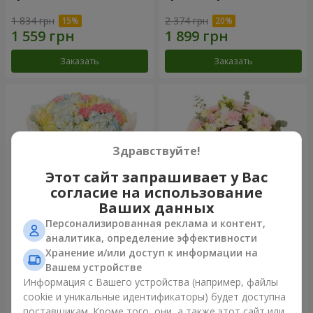
1 834 грн
2 374 грн
Заказать
Заказать
Здравствуйте!
Этот сайт запрашивает у Вас
согласие на использование
Ваших данных
Персонализированная реклама и контент,
Букет "Небесная лазурь"
Букет "Secret"
аналитика, определение эффективности
Хранение и/или доступ к информации на
4 768 грн
2 332 грн
Вашем устройстве
Информация с Вашего устройства (например, файлы
cookie и уникальные идентификаторы) будет доступна
Заказать
Заказать
поставщикам. Кроме того, они, а также этот сайт или