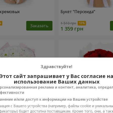
 кремовых
Букет "Персеида"
1 510 грн
Заказать
Здравствуйте!
Этот сайт запрашивает у Вас согласие н
использование Ваших данных
рсонализированная реклама и контент, аналитика, опреде
фективности
анение и/или доступ к информации на Вашем устройстве
ация с Вашего устройства (например, файлы cookie и уникальн
вых хризантем
Монобукет из 11 красных 
фикаторы) будет доступна поставщикам. Кроме того, они, а так