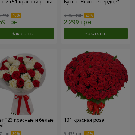
ет из 51 красной розы
Букет "Нежное сердце"
5 грн
3 065 грн
Заказать
Заказать
ет "23 красные и белые
101 красная роза
ы"
7 грн
9 453 грн