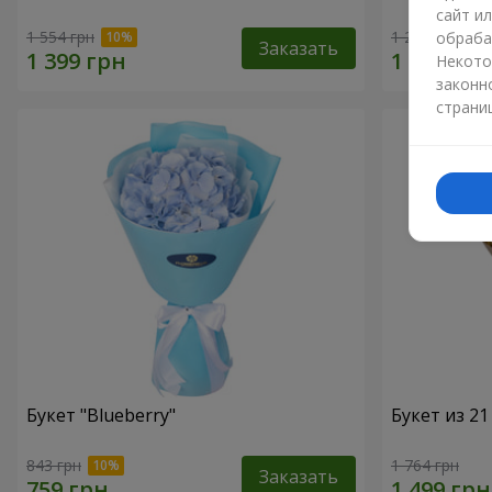
сайт и
1 554 грн
1 293 грн
обраба
Заказать
Некото
законн
страни
Букет "Blueberry"
Букет из 2
843 грн
1 764 грн
Заказать