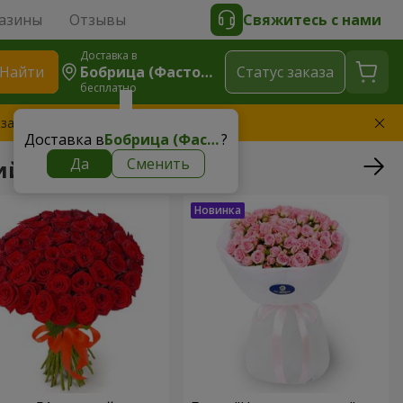
азины
Отзывы
Свяжитесь с нами
Доставка в
Найти
Бобрица (Фастовский Р-Н)
Cтатус заказа
бесплатно
 заменим букет
Доставка в
Бобрица (Фастовский р-н)
?
Да
Сменить
й р-н)