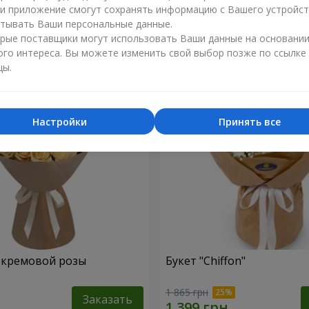
ли приложение смогут сохранять информацию с Вашего устройст
1 249 грн
тывать Ваши персональные данные.
Заказать
рые поставщики могут использовать Ваши данные на основани
ого интереса. Вы можете изменить свой выбор позже по ссылке
цы.
Настройки
Принять все
1 кремовой розы
Букет "Chiffon"
1 865 грн
Заказать