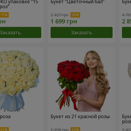
ЭКО упаковке "15
Букет "Цветочный бал"
Бук
роз"
2 427 грн
4 76
Заказать
Заказать
 роза
Букет из 21 красной розы
Бук
роз
2 398 грн
2 42