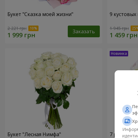
Букет "Сказка моей жизни"
9 кустовых
2 221 грн
1 945 грн
Заказать
Пе
эф
Хр
Информ
Букет "Лесная Нимфа"
7 ромашко
иденти