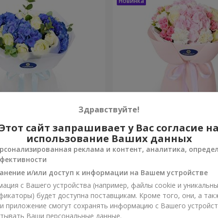
Здравствуйте!
зы"
Букет "Марта"
Этот сайт запрашивает у Вас согласие н
использование Ваших данных
3 279 грн
рсонализированная реклама и контент, аналитика, опреде
Заказать
фективности
анение и/или доступ к информации на Вашем устройстве
ация с Вашего устройства (например, файлы cookie и уникальн
фикаторы) будет доступна поставщикам. Кроме того, они, а так
ли приложение смогут сохранять информацию с Вашего устройст
тывать Ваши персональные данные.