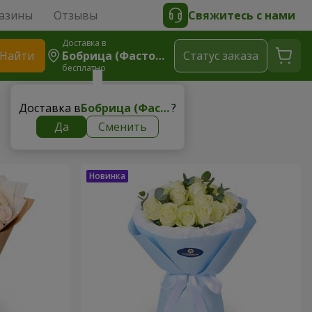
азины
Отзывы
Свяжитесь с нами
Доставка в
Найти
Бобрица (Фастовский Р-Н)
Cтатус заказа
бесплатно
Доставка в
Бобрица (Фастовский р-н)
?
Да
Сменить