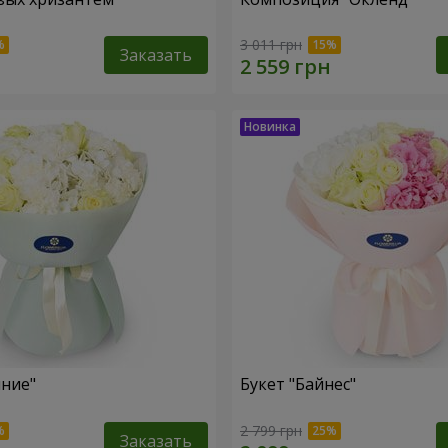
3 011 грн
Заказать
яние"
Букет "Байнес"
2 799 грн
Заказать