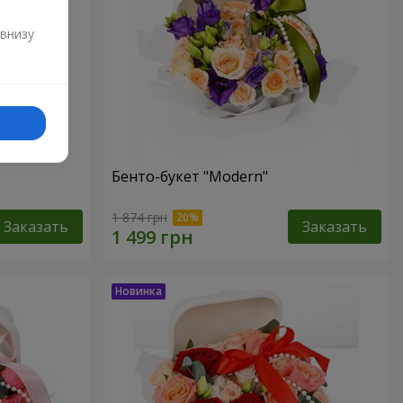
и
 внизу
Бенто-букет "Modern"
1 874 грн
Заказать
Заказать