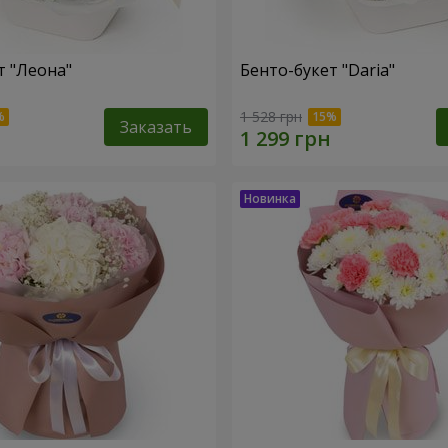
т "Леона"
Бенто-букет "Daria"
1 528 грн
Заказать