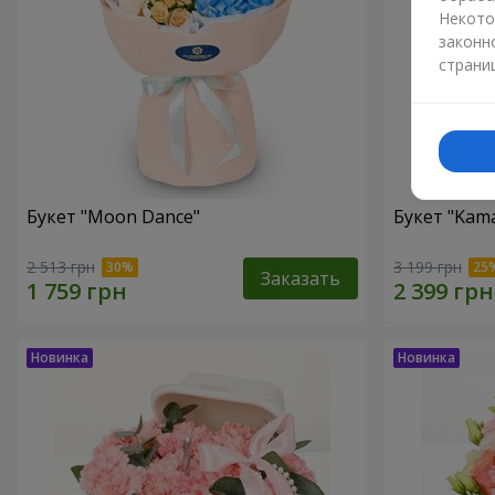
Некото
законн
страни
Букет "Moon Dance"
Букет "Kama
2 513 грн
3 199 грн
Заказать