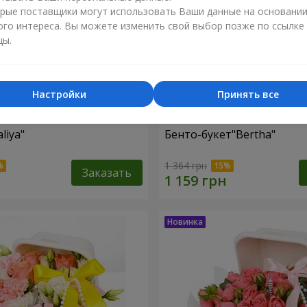
рые поставщики могут использовать Ваши данные на основани
ого интереса. Вы можете изменить свой выбор позже по ссылке
цы.
Настройки
Принять все
liya"
Бенто-букет"Bertha"
1 364 грн
Заказать