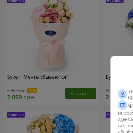
Букет "Мечты сбываются"
Букет "Гре
2 469 грн
2 874 грн
Пе
Заказать
эф
Хр
Информ
иденти
сайт и
обраба