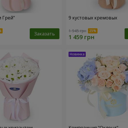
и Грей"
9 кустовых кремовых
1 945 грн
Заказать
вых хризантем
Композиция "Окленд"