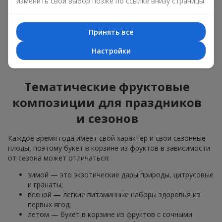
изменить свой выбор позже по ссылке внизу страницы.
материалы, продуманная упаковка вкуса и, конечно,
декоративные элементы, соответствующие событию.
Принять все
По желанию клиента корзина с фруктами может быть
оформлена в прозрачной пленке или стильной коробке —
Настройки
всегда с праздничной подачей, которая выглядит аккуратно
и презентабельно.
Тематические фруктовые
композиции для праздников
и сезонов
Каждое время года имеет свой характер и свои сезонные
плоды, поэтому букет в корзине из фруктов в зависимости
от сезона может отличаться:
зимой — это экзотические дары природы, цитрусовые
и гранаты;
весной — легкие витаминные наборы здоровья из
первых ягод;
летом — букет в корзине из фруктов с сочными