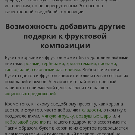
интересным, но не перегруженным. Это основа
качественной съедобной композиции.
Возможность добавить другие
подарки к фруктовой
композиции
Букет в корзине из фруктов может быть дополнен любыми
цветами:
розами
,
герберами
,
хризантемами
,
пионами
,
гипсофилой
,
сезонными растениями
. Выбор сочетания
букета цветов и фруктов зависит исключительно от ваших
пожеланий и вкусов. А если хотите найти интересный
вариант по приемлемой цене, загляните в раздел
акционных предложений
.
Кроме того, к такому съедобному презенту, как корзина
цветов и фруктов, часто добавляют
сладости
, открытку с
поздравлениями,
мягкую игрушку
,
воздушные шары
или
небольшой сувенир
из нашего подарочного ассортимента.
Таким образом, букет в корзине из фруктов превращается
в самостоятельный качественный подарок, который не