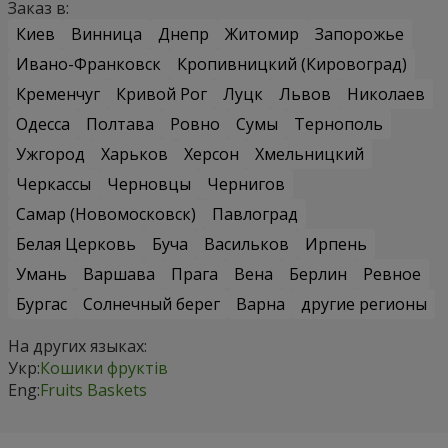
Заказ в:
Киев
Винница
Днепр
Житомир
Запорожье
Ивано-Франковск
Кропивницкий (Кировоград)
Кременчуг
Кривой Рог
Луцк
Львов
Николаев
Одесса
Полтава
Ровно
Сумы
Тернополь
Ужгород
Харьков
Херсон
Хмельницкий
Черкассы
Черновцы
Чернигов
Самар (Новомосковск)
Павлоград
Белая Церковь
Буча
Васильков
Ирпень
Умань
Варшава
Прага
Вена
Берлин
Ревное
Бургас
Солнечный берег
Варна
другие регионы
На других языках:
Укр:
Кошики фруктів
Eng:
Fruits Baskets