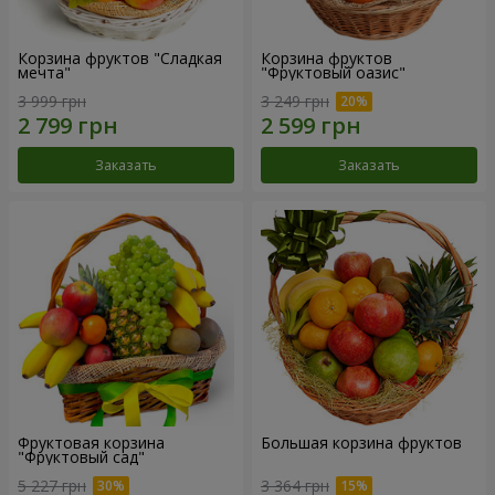
Корзина фруктов "Сладкая
Корзина фруктов
мечта"
"Фруктовый оазис"
3 999 грн
3 249 грн
Заказать
Заказать
Фруктовая корзина
Большая корзина фруктов
"Фруктовый сад"
5 227 грн
3 364 грн