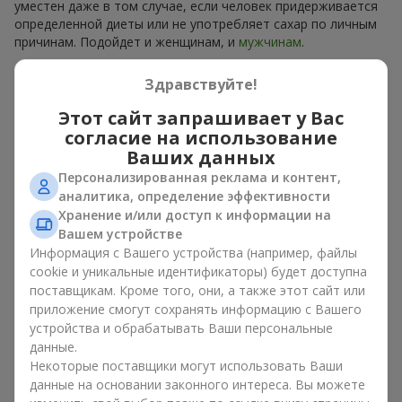
уместен даже в том случае, если человек придерживается
определенной диеты или не употребляет сахар по личным
причинам. Подойдет и женщинам, и
мужчинам
.
В каждой корзине — ароматные плоды, собранные в
Здравствуйте!
гармоничный фруктовый микс. Букет в корзине из фруктов
может представлять собой изысканную сладкую корзину
Этот сайт запрашивает у Вас
или сдержанный эко-набор из сезонных фруктов. Букет в
согласие на использование
корзине из фруктов, как натуральный комплимент, всегда
Ваших данных
выглядит уместно и
ко дню рождения
, и
к рождению
Персонализированная реклама и контент,
ребенка
, и к определенному
бизнес-событию
.
аналитика, определение эффективности
Хранение и/или доступ к информации на
Идеи оформления корзины с
Вашем устройстве
фруктами в подарок
Информация с Вашего устройства (например, файлы
cookie и уникальные идентификаторы) будет доступна
Эмоциональная окраска, которую несет букет в корзине из
поставщикам. Кроме того, они, а также этот сайт или
фруктов, зависит от оформления. Оно имеет значение не
приложение смогут сохранять информацию с Вашего
меньше, чем наполнение. Именно праздничное оформление
устройства и обрабатывать Ваши персональные
превращает обычный букет в корзине из фруктов в
данные.
гастрономический подарок. В компании
Flowers.ua
мы
Некоторые поставщики могут использовать Ваши
всегда учитываем пожелания клиента при создании декора.
данные на основании законного интереса. Вы можете
При формировании композиции используются натуральные