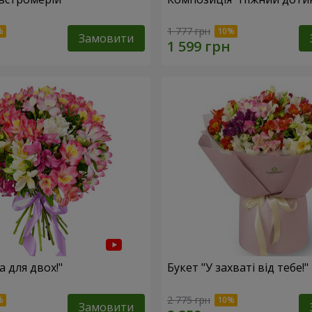
1 777 грн
Замовити
а для двох!"
Букет "У захваті від тебе!"
2 775 грн
Замовити