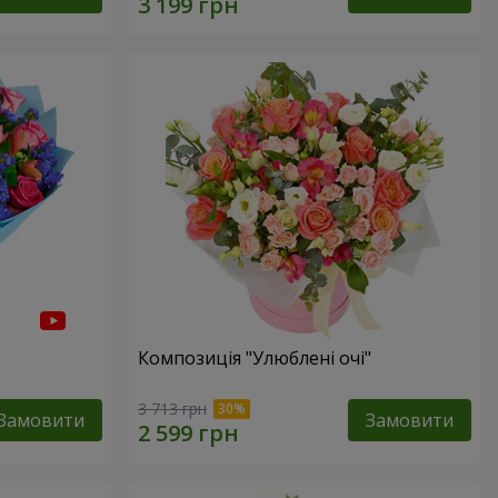
Композиція "Улюблені очі"
3 713 грн
Замовити
Замовити