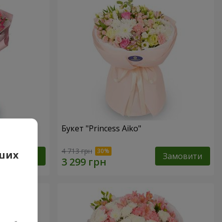
Букет "Princess Aiko"
4 713 грн
аших
Замовити
Замовити