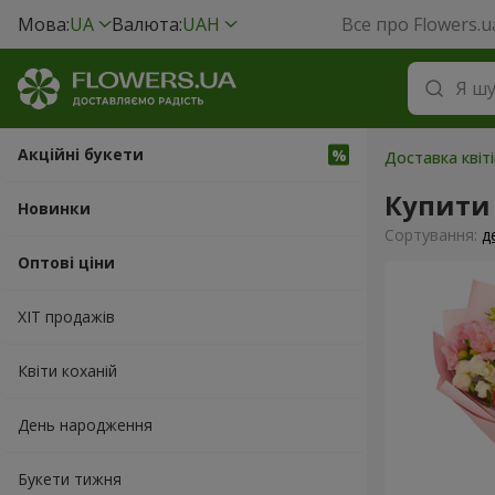
Мова:
UA
Валюта:
UAH
Все про Flowers.u
Акційні букети
Доставка квіт
Купити
Новинки
Сортування:
д
Оптові ціни
ХІТ продажів
Квіти коханій
День народження
Букети тижня