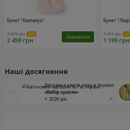
Букет "Kamaliya"
Букет "Леді
3 279 грн
1 411 грн
Замовити
Наші досягнення
Доставка квітів року в Україні
«Вибір країни»
2026 рік