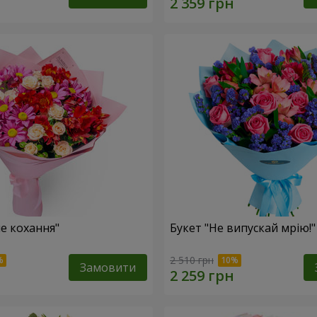
не кохання"
Букет "Не випускай мрію!"
2 510 грн
Замовити