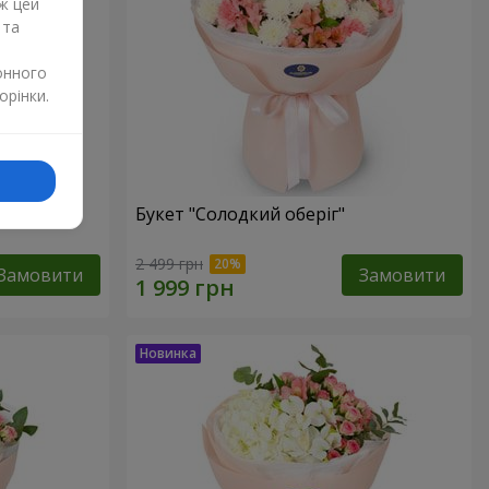
ж цей
 та
онного
орінки.
Букет "Солодкий оберіг"
2 499 грн
Замовити
Замовити