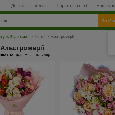
a
Доставка і оплата
Гарантії якості
Наші ма
Знайт
ів у м. Берегомет
> Квіти > Альстромерії
 Альстромерії
ешевше
дорожче
популярні