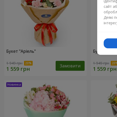
ідентиф
сайт а
обробля
Деякі 
інтерес
Букет "Аріель"
Букет "Світ
1 949 грн
1 949 грн
Замовити