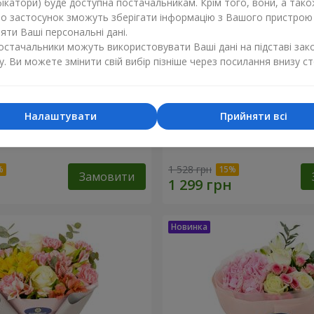
ікатори) буде доступна постачальникам. Крім того, вони, а тако
бо застосунок зможуть зберігати інформацію з Вашого пристрою
ти Ваші персональні дані.
постачальники можуть використовувати Ваші дані на підставі зак
у. Ви можете змінити свій вибір пізніше через посилання внизу ст
Налаштувати
Прийняти всі
лана"
Букет "Рожевий зефір"
1 528 грн
Замовити