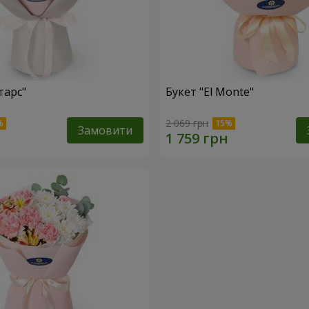
тарс"
Букет "El Monte"
2 069 грн
Замовити