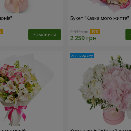
онія"
Букет "Казка мого життя"
2 510 грн
Замовити
льстромерій
Композиція "Ніжний доти