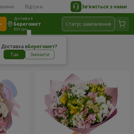
газини
Відгуки
Зв’яжіться з нами
Доставка в
и
Берегомет
Статус замовлення
855 грн
Доставка в
Берегомет
?
Так
Змінити