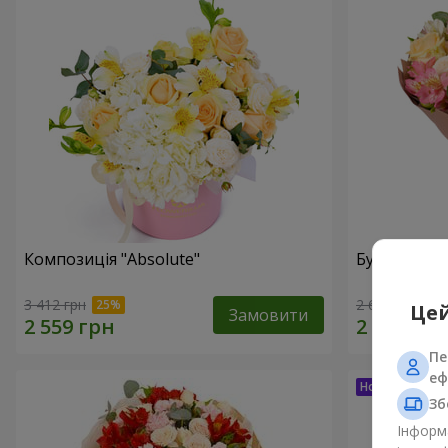
Композиція "Absolute"
Букет "Шед
3 412 грн
2 624 грн
Цей
Замовити
Пе
еф
Зб
Інформа