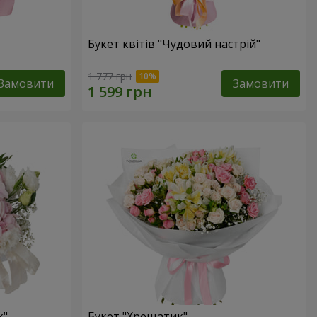
Букет квітів "Чудовий настрій"
1 777 грн
Замовити
Замовити
к"
Букет "Хрещатик"