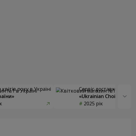
квітів року в Україні
Сервіс доставки квітів
раїни»
«Ukrainian Choice»
к
2025 рік