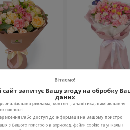
евр"
Букет "Океан квітів"
Вітаємо!
1 510 грн
 сайт запитує Вашу згоду на обробку В
Замовити
даних
рсоналізована реклама, контент, аналітика, вимірювання
ективності
ереження і/або доступ до інформації на Вашому пристрої
ція з Вашого пристрою (наприклад, файли cookie та унікальні