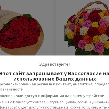
О упаковке "15 красных
Корзина "51 разноцветная
Здравствуйте!
Этот сайт запрашивает у Вас согласие н
6 084 грн
Заказать
использование Ваших данных
рсонализированная реклама и контент, аналитика, опреде
фективности
анение и/или доступ к информации на Вашем устройстве
ация с Вашего устройства (например, файлы cookie и уникальн
фикаторы) будет доступна поставщикам. Кроме того, они, а так