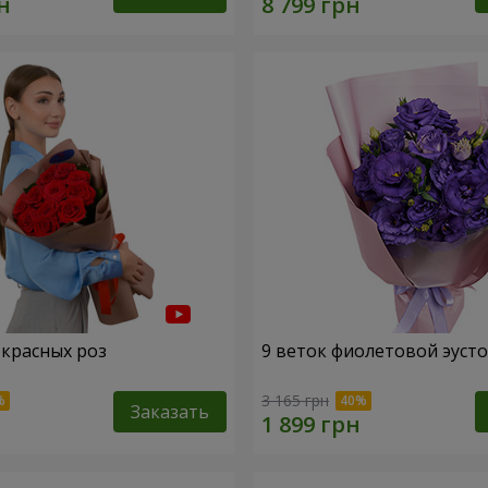
 красных роз
9 веток фиолетовой эуст
3 165 грн
Заказать