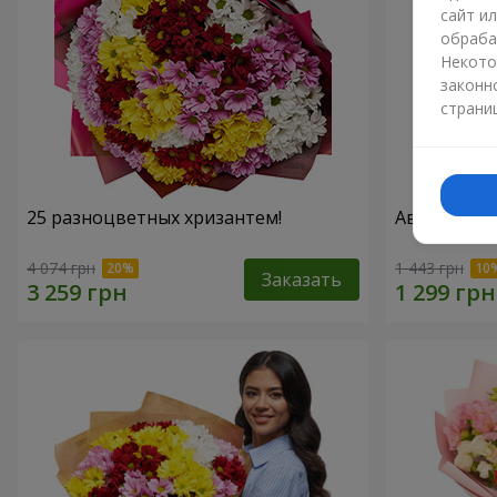
сайт и
обраба
Некото
законн
страни
25 разноцветных хризантем!
Авторский б
4 074 грн
1 443 грн
Заказать