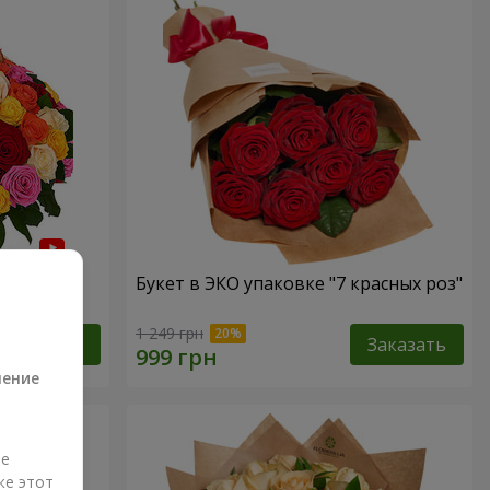
 роза"
Букет в ЭКО упаковке "7 красных роз"
а
1 249 грн
Заказать
Заказать
ление
ые
же этот