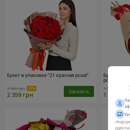
Букет в упаковке "21 красная роза!"
Букет в ЭК
роз"
2 949 грн
1 952 грн
Заказать
Пе
эф
Хр
Информ
иденти