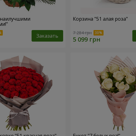
 наилучшими
Корзина "51 алая роза"
и!"
7 284 грн
Заказать
ковке "51 красная роза"
Букет "7 белых роз!"