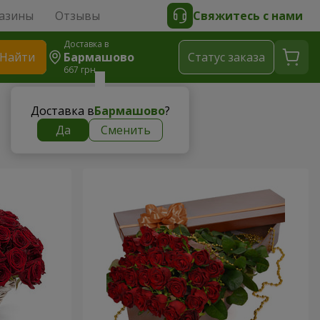
азины
Отзывы
Свяжитесь с нами
Доставка в
Найти
Бармашово
Cтатус заказа
667 грн
Доставка в
Бармашово
?
Да
Сменить