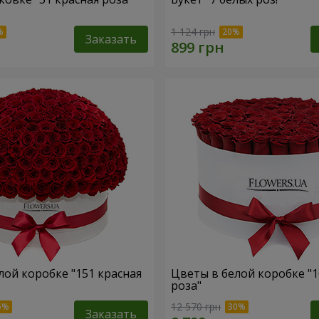
1 124 грн
Заказать
лой коробке "151 красная
Цветы в белой коробке "1
роза"
12 570 грн
Заказать