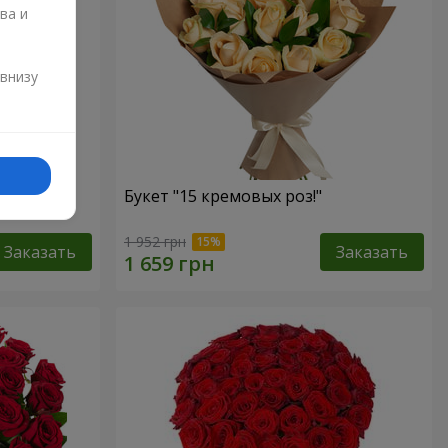
ва и
и
 внизу
Букет "15 кремовых роз!"
1 952 грн
Заказать
Заказать