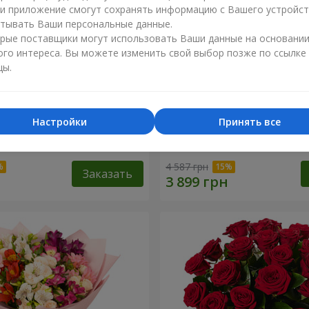
ли приложение смогут сохранять информацию с Вашего устройст
тывать Ваши персональные данные.
рые поставщики могут использовать Ваши данные на основани
ого интереса. Вы можете изменить свой выбор позже по ссылке
цы.
Настройки
Принять все
укет "11 белых роз!"
51 красная и белая роза!
4 587 грн
Заказать