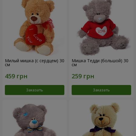
Милый мишка (с сердцем) 30
Мишка Тедди (большой) 30
см
см
Заказать
Заказать