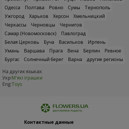
Одесса
Полтава
Ровно
Сумы
Тернополь
Ужгород
Харьков
Херсон
Хмельницкий
Черкассы
Черновцы
Чернигов
Самар (Новомосковск)
Павлоград
Белая Церковь
Буча
Васильков
Ирпень
Умань
Варшава
Прага
Вена
Берлин
Ревное
Бургас
Солнечный берег
Варна
другие регионы
На других языках:
Укр:
М'які іграшки
Eng:
Toys
Контактные данные