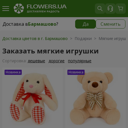
Доставка в
Бармашово
?
Да
Сменить
Доставка в
Бармашово
|
667 грн
Доставка цветов в г. Бармашово
> Подарки > Мягкие игруш
Заказать мягкие игрушки
Cортировка:
дешевые
дорогие
популярные