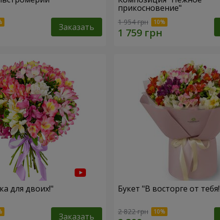
прикосновение"
1 954 грн
Заказать
ка для двоих!"
Букет "В восторге от тебя!
2 822 грн
Заказать