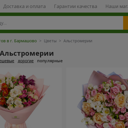
Доставка и оплата
Гарантии качества
Наши маг
тов в г. Бармашово
> Цветы > Альстромерии
 Альстромерии
ешевые
дорогие
популярные