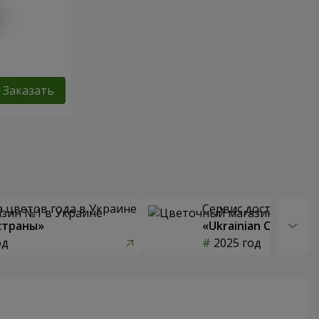
Заказать
 цветов года в Украине
Сервис доставки цв
страны»
«Ukrainian Choice»
од
2025 год