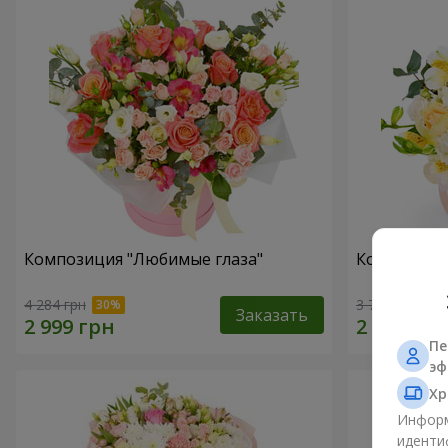
Композиция "Любимые глаза"
Композиция
4 284 грн
3 732 грн
Заказать
Пе
эф
Хр
Информ
иденти