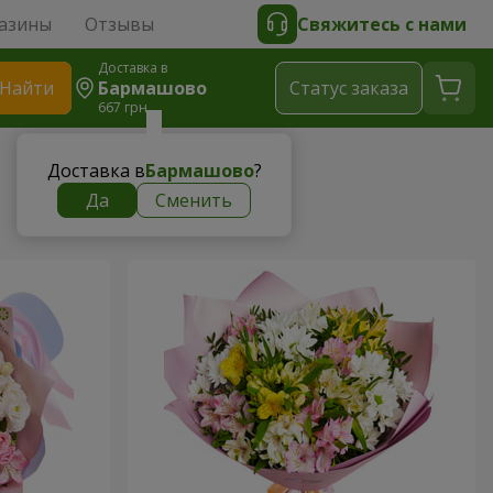
азины
Отзывы
Свяжитесь с нами
Доставка в
Найти
Бармашово
Cтатус заказа
667 грн
Доставка в
Бармашово
?
Да
Сменить