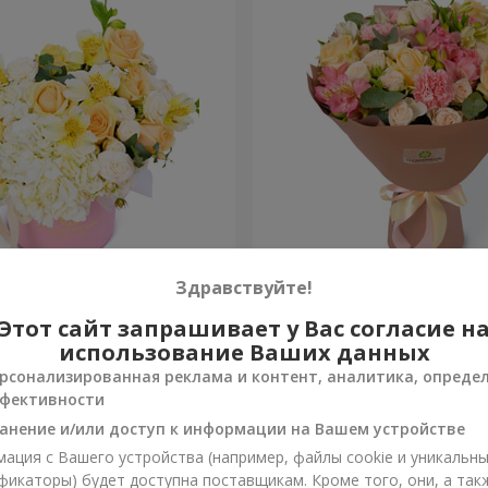
 "Absolute"
Букет "Шедевр"
Здравствуйте!
Этот сайт запрашивает у Вас согласие н
2 874 грн
Заказать
использование Ваших данных
рсонализированная реклама и контент, аналитика, опреде
фективности
анение и/или доступ к информации на Вашем устройстве
ация с Вашего устройства (например, файлы cookie и уникальн
фикаторы) будет доступна поставщикам. Кроме того, они, а так