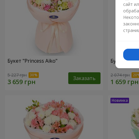
сайт и
обраба
Некото
законн
страни
Букет "Princess Aiko"
Букет "Ари
5 227 грн
2 074 грн
Заказать