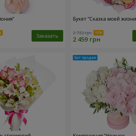
мония"
Букет "Сказка моей жизни
2 732 грн
Заказать
льстромерий
Композиция "Нежное