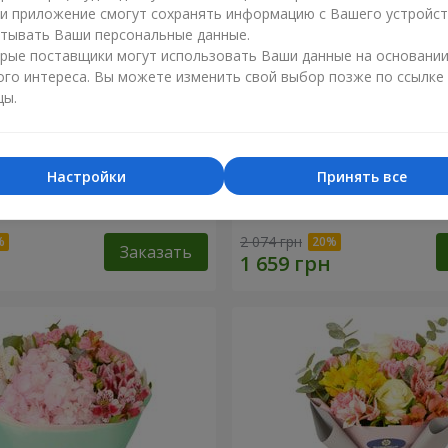
ли приложение смогут сохранять информацию с Вашего устройст
тывать Ваши персональные данные.
рые поставщики могут использовать Ваши данные на основани
ого интереса. Вы можете изменить свой выбор позже по ссылке
цы.
Настройки
Принять все
эль"
Букет "Светлана"
2 074 грн
Заказать