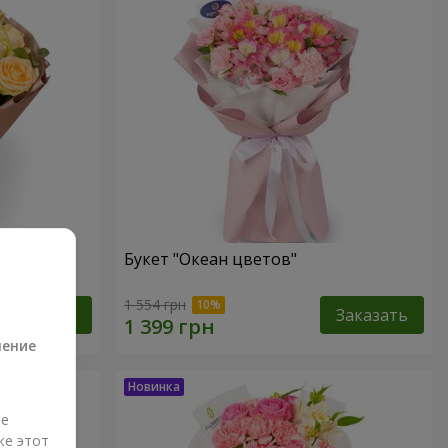
Букет "Океан цветов"
а
1 554 грн
Заказать
Заказать
ление
ые
же этот