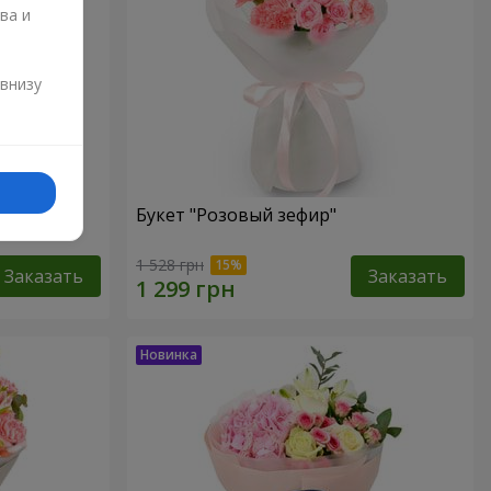
ва и
и
 внизу
Букет "Розовый зефир"
1 528 грн
Заказать
Заказать