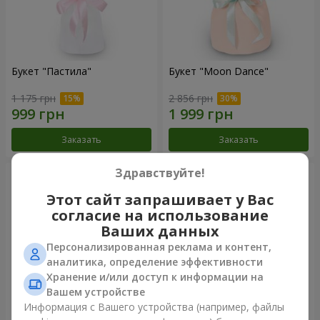
Букет "Пастила"
Букет "Moon Dance"
1 175 грн
2 856 грн
Заказать
Заказать
Здравствуйте!
Этот сайт запрашивает у Вас
согласие на использование
Ваших данных
Персонализированная реклама и контент,
аналитика, определение эффективности
Хранение и/или доступ к информации на
Вашем устройстве
Информация с Вашего устройства (например, файлы
Букет "Kamaliya"
Бенто-букет"Bertha"