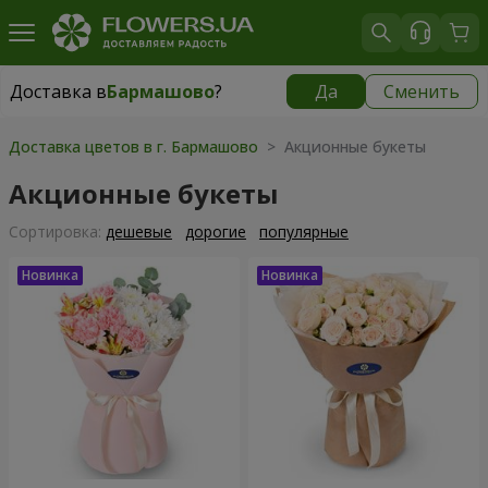
Доставка в
Бармашово
?
Да
Сменить
Доставка в
Бармашово
|
667 грн
Доставка цветов в г. Бармашово
> Акционные букеты
Акционные букеты
Cортировка:
дешевые
дорогие
популярные