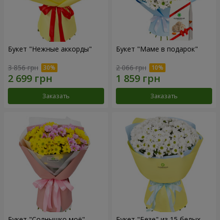
Букет "Нежные аккорды"
Букет "Маме в подарок"
3 856 грн
2 066 грн
Заказать
Заказать
Букет "Солнышко моё"
Букет "Безе" из 15 белых