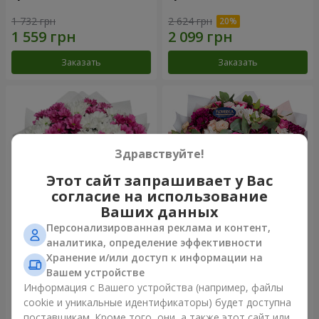
1 732 грн
2 624 грн
Заказать
Заказать
Здравствуйте!
Этот сайт запрашивает у Вас
согласие на использование
Ваших данных
Персонализированная реклама и контент,
Букет "Сердечные струны"
Букет "Все для тебя...!"
аналитика, определение эффективности
Хранение и/или доступ к информации на
2 656 грн
6 199 грн
Вашем устройстве
Информация с Вашего устройства (например, файлы
cookie и уникальные идентификаторы) будет доступна
Заказать
Заказать
поставщикам. Кроме того, они, а также этот сайт или