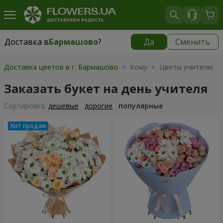
Доставка в
Бармашово
?
Да
Сменить
Доставка в
Бармашово
|
667 грн
Доставка цветов в г. Бармашово
> Кому > Цветы учителю
Заказать букет на день учителя
Cортировка:
дешевые
дорогие
популярные