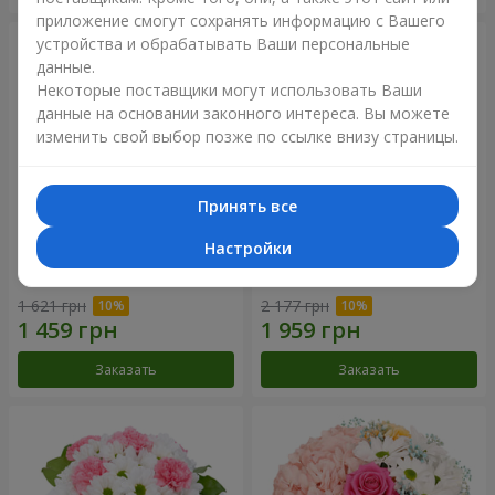
приложение смогут сохранять информацию с Вашего
устройства и обрабатывать Ваши персональные
данные.
Некоторые поставщики могут использовать Ваши
данные на основании законного интереса. Вы можете
изменить свой выбор позже по ссылке внизу страницы.
Принять все
Настройки
Букет "Нежная любовь"
Букет "Сказочная осень"
1 621 грн
2 177 грн
Заказать
Заказать