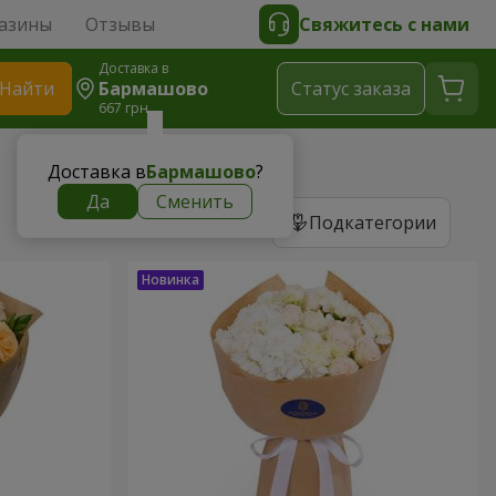
азины
Отзывы
Свяжитесь с нами
Доставка в
Найти
Бармашово
Cтатус заказа
667 грн
Доставка в
Бармашово
?
Да
Сменить
Подкатегории