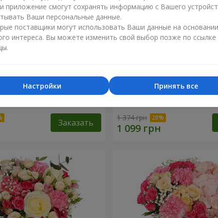
ли приложение смогут сохранять информацию с Вашего устройст
тывать Ваши персональные данные.
рые поставщики могут использовать Ваши данные на основани
ого интереса. Вы можете изменить свой выбор позже по ссылке
цы.
Настройки
Принять все
евр"
Букет "Королева Карибско
1 374 грн
Заказать