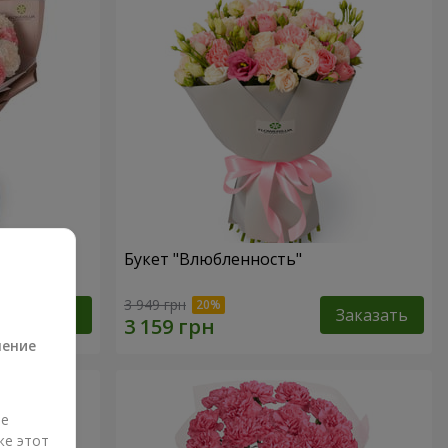
Букет "Влюбленность"
а
3 949 грн
Заказать
Заказать
ление
ые
же этот