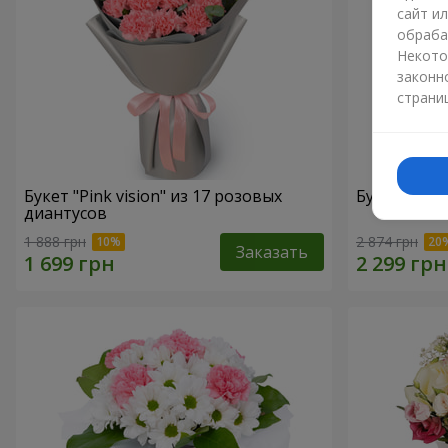
сайт и
обраба
Некото
законн
страни
Букет "Pink vision" из 17 розовых
Букет "Шед
диантусов
1 888 грн
2 874 грн
Заказать