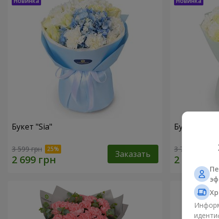
Букет "Sia"
Букет "Оба
3 599 грн
3 799 грн
Заказать
Пе
эф
Хр
Информ
иденти