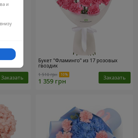
ва и
и
 внизу
го моря"
Букет "Фламинго" из 17 розовых
гвоздик
1 510 грн
Заказать
Заказать