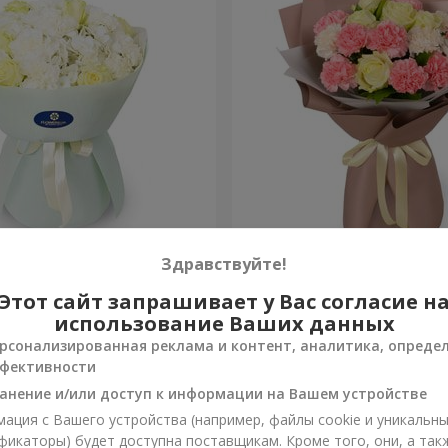
яние"
Букет "Мадейра"
Здравствуйте!
Этот сайт запрашивает у Вас согласие н
1 834 грн
Заказать
использование Ваших данных
рсонализированная реклама и контент, аналитика, опреде
фективности
анение и/или доступ к информации на Вашем устройстве
ация с Вашего устройства (например, файлы cookie и уникальн
фикаторы) будет доступна поставщикам. Кроме того, они, а так