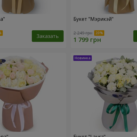
а"
Букет "Мэрикэй"
2 249 грн
Заказать
ера"
Букет "Laura"