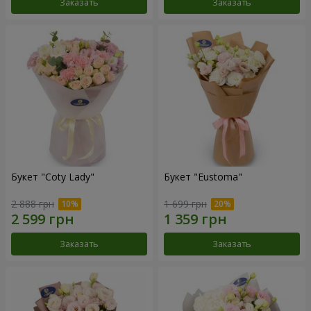
Заказать
Заказать
Букет "Coty Lady"
Букет "Eustoma"
2 888 грн
1 699 грн
Заказать
Заказать