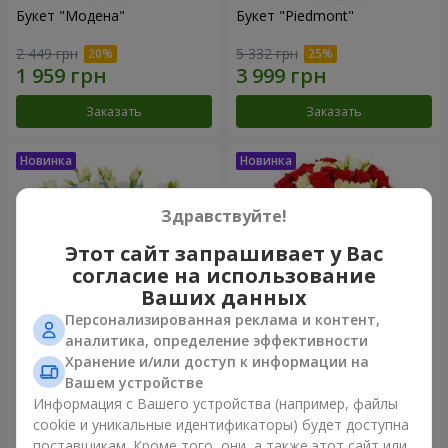
Букет "Модена"
Букет "Piedmont"
2 449 грн
5 332 грн
Заказать
Заказать
Здравствуйте!
Этот сайт запрашивает у Вас
согласие на использование
Ваших данных
Персонализированная реклама и контент,
аналитика, определение эффективности
Хранение и/или доступ к информации на
Композиция "Сильвия"
Букет "Katarina"
Вашем устройстве
3 513 грн
2 999 грн
Информация с Вашего устройства (например, файлы
cookie и уникальные идентификаторы) будет доступна
поставщикам. Кроме того, они, а также этот сайт или