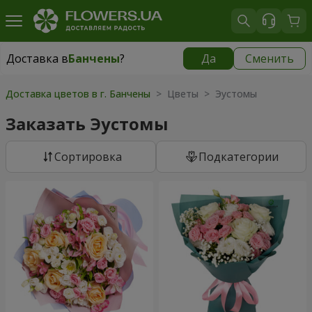
Доставка в
Банчены
?
Да
Сменить
Доставка в
Банчены
|
бесплатно
Доставка цветов в г. Банчены
> Цветы > Эустомы
Заказать Эустомы
Cортировка
Подкатегории