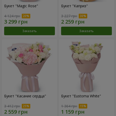
Букет "Magic Rose"
Букет "Каприз"
4 124 грн
3 227 грн
Заказать
Заказать
Букет "Касание сердца"
Букет "Eustoma White"
3 412 грн
1 364 грн