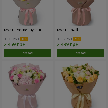
Букет "Рассвет чувств"
Букет "Cаvalli"
3 513 грн
3 332 грн
Заказать
Заказать