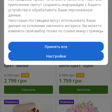
Заказать
Заказать
приложение смогут сохранять информацию с Вашего
устройства и обрабатывать Ваши персональные
данные.
Некоторые поставщики могут использовать Ваши
данные на основании законного интереса. Вы можете
изменить свой выбор позже по ссылке внизу страницы.
Принять все
Настройки
Букет "Янелия"
Бенто-букет "Stylish"
3 732 грн
2 069 грн
Заказать
Заказать