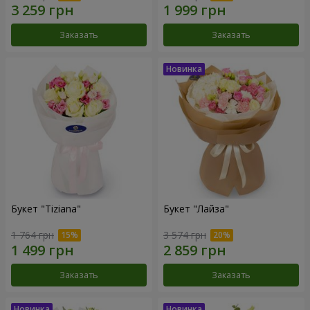
Заказать
Заказать
Букет "Tiziana"
Букет "Лайза"
1 764 грн
3 574 грн
Заказать
Заказать