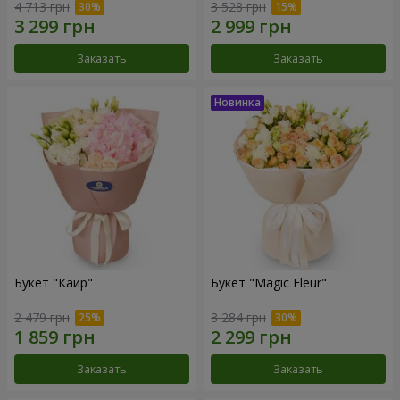
4 713 грн
3 528 грн
Заказать
Заказать
Букет "Каир"
Букет "Magic Fleur"
2 479 грн
3 284 грн
Заказать
Заказать