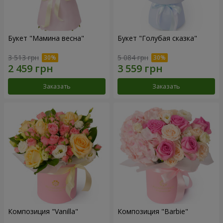
Букет "Мамина весна"
Букет "Голубая сказка"
3 513 грн
5 084 грн
Заказать
Заказать
Композиция "Vanilla"
Композиция "Barbie"