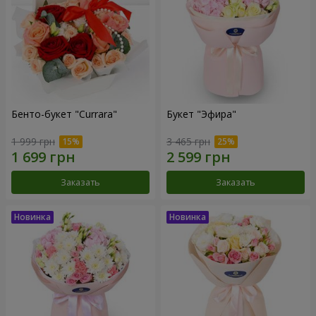
Бенто-букет "Currara"
Букет "Эфира"
1 999 грн
3 465 грн
Заказать
Заказать