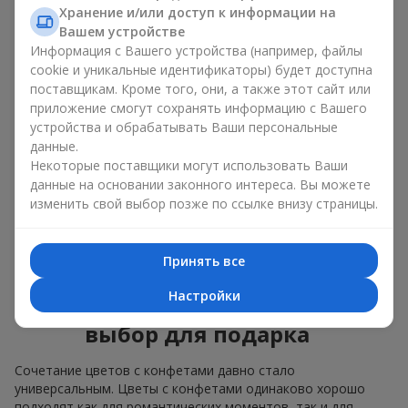
Для
корпоративного мероприятия
подойдёт
Хранение и/или доступ к информации на
премиальный подарок: здесь коробка с цветами и
Вашем устройстве
сладостями дополняется изысканными каллами,
Информация с Вашего устройства (например, файлы
герберами
или
орхидеями
и элитными сладостями;
cookie и уникальные идентификаторы) будет доступна
поставщикам. Кроме того, они, а также этот сайт или
Нежные букеты из
эустомы
,
тюльпанов
или
приложение смогут сохранять информацию с Вашего
альстромерии
хорошо сочетаются с конфетами
устройства и обрабатывать Ваши персональные
Merci, поддерживая нежную подачу и лёгкое
данные.
настроение — как
поздравление с рождением
ребёнка
или ко Дню всех влюблённых.
Некоторые поставщики могут использовать Ваши
данные на основании законного интереса. Вы можете
Мы поможем вам подобрать лучшее сочетание цветочного
изменить свой выбор позже по ссылке внизу страницы.
микса и сладостей под ваш повод и оформим подарок —
цветы с конфетами — надлежащим образом.
Принять все
Коробка с цветами и
Настройки
сладостями — ваш лучший
выбор для подарка
Сочетание цветов с конфетами давно стало
универсальным. Цветы с конфетами одинаково хорошо
подходят как для романтических моментов, так и для