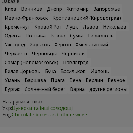
Заказ в:
Киев
Винница
Днепр
Житомир
Запорожье
Ивано-Франковск
Кропивницкий (Кировоград)
Кременчуг
Кривой Рог
Луцк
Львов
Николаев
Одесса
Полтава
Ровно
Сумы
Тернополь
Ужгород
Харьков
Херсон
Хмельницкий
Черкассы
Черновцы
Чернигов
Самар (Новомосковск)
Павлоград
Белая Церковь
Буча
Васильков
Ирпень
Умань
Варшава
Прага
Вена
Берлин
Ревное
Бургас
Солнечный берег
Варна
другие регионы
На других языках:
Укр:
Цукерки та інші солодощі
Eng:
Chocolate boxes and other sweets