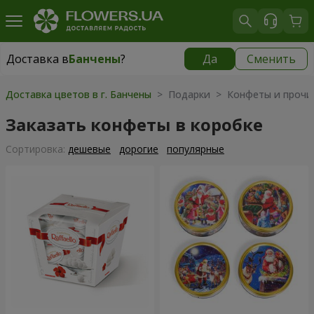
Доставка в
Банчены
?
Да
Сменить
Доставка в
Банчены
|
бесплатно
Доставка цветов в г. Банчены
> Подарки > Конфеты и прочи
Заказать конфеты в коробке
Cортировка:
дешевые
дорогие
популярные