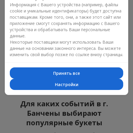
ошибиться с выбором, идеальный вариант —
Информация с Вашего устройства (например, файлы
универсальный букет. Это композиции, которые
cookie и уникальные идентификаторы) будет доступна
подходят для любого возраста и пола, а их состав
поставщикам. Кроме того, они, а также этот сайт или
можно адаптировать под любое мероприятие.
приложение смогут сохранять информацию с Вашего
Массовые цветочные предпочтения. Пионы,
устройства и обрабатывать Ваши персональные
тюльпаны, ромашки — это популярные букеты,
данные.
которые остаются привлекательными для
Некоторые поставщики могут использовать Ваши
покупателей. Они не только прекрасно выглядят, но и
данные на основании законного интереса. Вы можете
отражают атмосферу свежести и природной красоты.
изменить свой выбор позже по ссылке внизу страницы.
Популярные цветы для букетов часто меняются в
зависимости от времени года, но эти классические
композиции всегда остаются в списке самых
Принять все
востребованных. Если вы хотите быть уверенными в своём
выборе, смело обращайтесь к этим проверенным временем
Настройки
цветам.
Для каких событий в г.
Банчены выбирают
популярные букеты