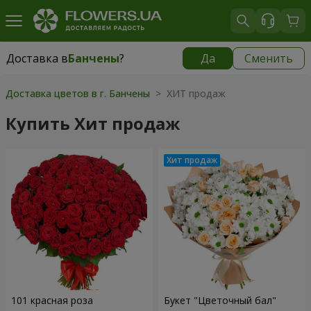
Доставка в
Банчены
?
Да
Сменить
Доставка в
Банчены
|
бесплатно
Доставка цветов в г. Банчены
> ХИТ продаж
Купить Хит продаж
101 красная роза
Букет "Цветочный бал"