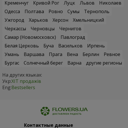
Кременчуг
Кривой Рог
Луцк
Львов
Николаев
Одесса
Полтава
Ровно
Сумы
Тернополь
Ужгород
Харьков
Херсон
Хмельницкий
Черкассы
Черновцы
Чернигов
Самар (Новомосковск)
Павлоград
Белая Церковь
Буча
Васильков
Ирпень
Умань
Варшава
Прага
Вена
Берлин
Ревное
Бургас
Солнечный берег
Варна
другие регионы
На других языках:
Укр:
ХІТ продажів
Eng:
Bestsellers
Контактные данные