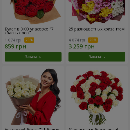
Букет в ЭКО упаковке "7
25 разноцветных хризантем!
красных роз"
1 074 грн
4 074 грн
Заказать
Заказать
Авторский букет "11 белых
51 красная и белая роза!