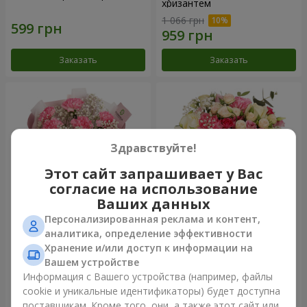
хризантем
1 066 грн
Заказать
Заказать
Здравствуйте!
Этот сайт запрашивает у Вас
согласие на использование
Ваших данных
Персонализированная реклама и контент,
Букет "Королева
Цветы в коробке
аналитика, определение эффективности
Карибского моря"
"Помпадур"
Хранение и/или доступ к информации на
1 374 грн
2 199 грн
Вашем устройстве
Информация с Вашего устройства (например, файлы
cookie и уникальные идентификаторы) будет доступна
Заказать
Заказать
поставщикам. Кроме того, они, а также этот сайт или