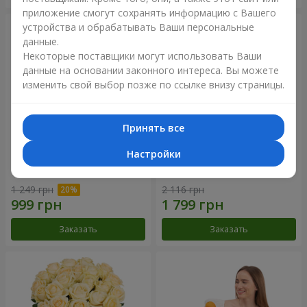
приложение смогут сохранять информацию с Вашего
устройства и обрабатывать Ваши персональные
данные.
Некоторые поставщики могут использовать Ваши
данные на основании законного интереса. Вы можете
изменить свой выбор позже по ссылке внизу страницы.
Принять все
Настройки
Букет "Времена года"
Букет из 21 кремовой розы
1 249 грн
2 116 грн
Заказать
Заказать