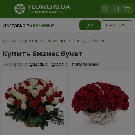
Доставка в
Банчены
?
Да
Сменить
Доставка в
Банчены
|
бесплатно
Доставка цветов в г. Банчены
> Повод > Бизнес
Купить бизнес букет
Cортировка:
дешевые
дорогие
популярные