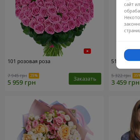
сайт и
обраба
Некото
законн
страни
101 розовая роза
51 розовая
7 945 грн
5 322 грн
Заказать