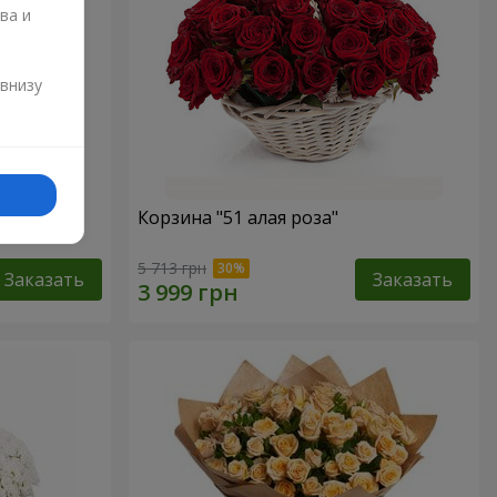
ва и
и
 внизу
Корзина "51 алая роза"
5 713 грн
Заказать
Заказать