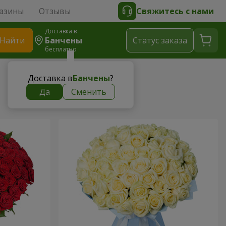
азины
Отзывы
Свяжитесь с нами
Доставка в
Найти
Банчены
Cтатус заказа
бесплатно
Доставка в
Банчены
?
Да
Сменить