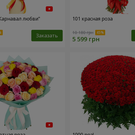
"Карнавал любви"
101 красная роза
10 180 грн
Заказать
етная роза
1000 роз!