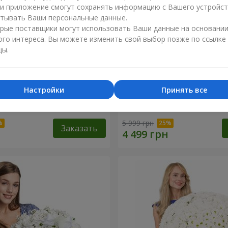
ли приложение смогут сохранять информацию с Вашего устройст
тывать Ваши персональные данные.
рые поставщики могут использовать Ваши данные на основани
ого интереса. Вы можете изменить свой выбор позже по ссылке
цы.
Настройки
Принять все
 роза
Корзина "С наилучшими
пожеланиями!"
5 999 грн
Заказать