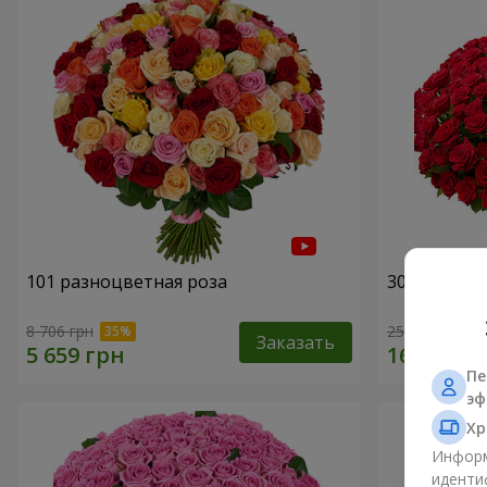
101 разноцветная роза
301 красна
8 706 грн
25 998 грн
Заказать
Пе
эф
Хр
Информ
иденти