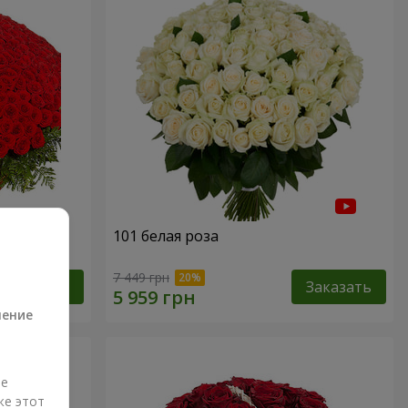
101 белая роза
а
7 449 грн
Заказать
Заказать
ление
ые
же этот