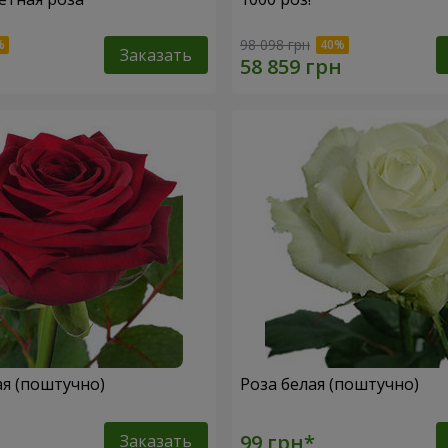
98 098 грн
Заказать
ая (поштучно)
Роза белая (поштучно)
Заказать