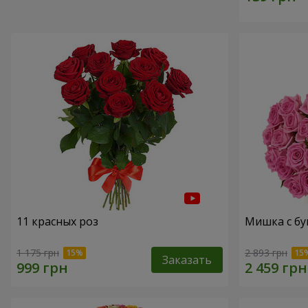
11 красных роз
Мишка с бу
1 175 грн
2 893 грн
Заказать