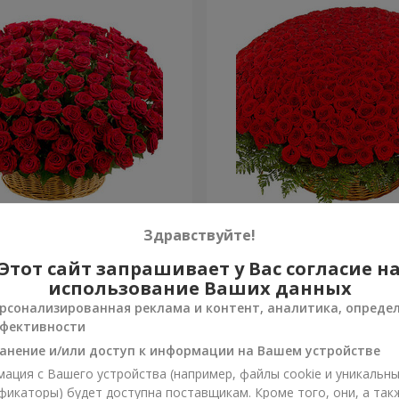
я роза
501 красная роза
Здравствуйте!
Этот сайт запрашивает у Вас согласие н
53 016 грн
Заказать
использование Ваших данных
рсонализированная реклама и контент, аналитика, опреде
фективности
анение и/или доступ к информации на Вашем устройстве
ация с Вашего устройства (например, файлы cookie и уникальн
фикаторы) будет доступна поставщикам. Кроме того, они, а так