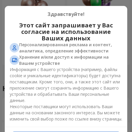
Здравствуйте!
Этот сайт запрашивает у Вас
Фонтан шаров "Розовое
Фонтан шаров "Радужное
согласие на использование
золото"
настроение"
Ваших данных
Персонализированная реклама и контент,
аналитика, определение эффективности
Хранение и/или доступ к информации на
Заказать
Заказать
Вашем устройстве
Информация с Вашего устройства (например, файлы
cookie и уникальные идентификаторы) будет доступна
поставщикам. Кроме того, они, а также этот сайт или
Наши достижения
приложение смогут сохранять информацию с Вашего
устройства и обрабатывать Ваши персональные
данные.
Доставка цветов года в Украине
Некоторые поставщики могут использовать Ваши
«Выбор страны»
данные на основании законного интереса. Вы можете
2026 год
изменить свой выбор позже по ссылке внизу страницы.
Лучший цветочный магазин