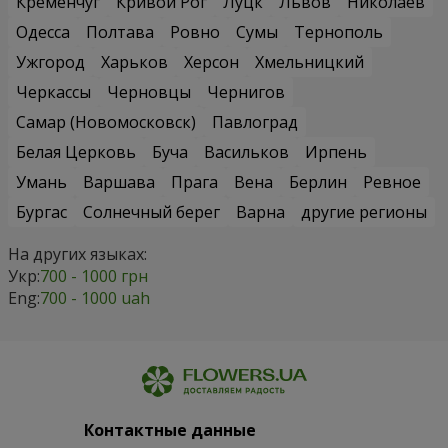
Кременчуг
Кривой Рог
Луцк
Львов
Николаев
Одесса
Полтава
Ровно
Сумы
Тернополь
Ужгород
Харьков
Херсон
Хмельницкий
Черкассы
Черновцы
Чернигов
Самар (Новомосковск)
Павлоград
Белая Церковь
Буча
Васильков
Ирпень
Умань
Варшава
Прага
Вена
Берлин
Ревное
Бургас
Солнечный берег
Варна
другие регионы
На других языках:
Укр:
700 - 1000 грн
Eng:
700 - 1000 uah
Контактные данные