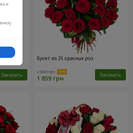
ва и
и
 внизу
Букет из 25 красных роз
2 860 грн
Заказать
Заказать