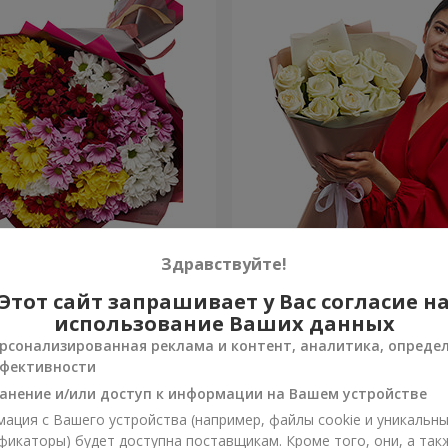
етных хризантем!
Авторский букет "11 белых
Здравствуйте!
Этот сайт запрашивает у Вас согласие н
1 443 грн
Заказать
использование Ваших данных
рсонализированная реклама и контент, аналитика, опреде
фективности
анение и/или доступ к информации на Вашем устройстве
ация с Вашего устройства (например, файлы cookie и уникальн
фикаторы) будет доступна поставщикам. Кроме того, они, а так