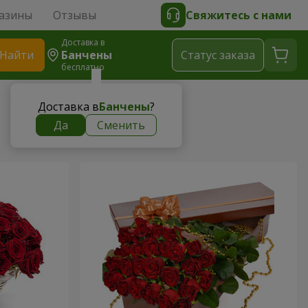
азины
Отзывы
Свяжитесь с нами
Доставка в
Найти
Банчены
Cтатус заказа
бесплатно
Доставка в
Банчены
?
Да
Сменить