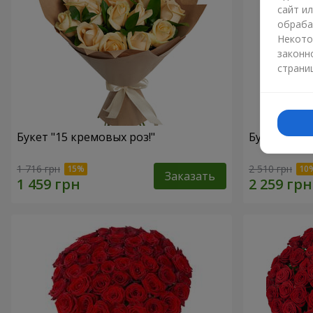
сайт и
обраба
Некото
законн
страни
Букет "15 кремовых роз!"
Букет "15 
1 716 грн
2 510 грн
Заказать