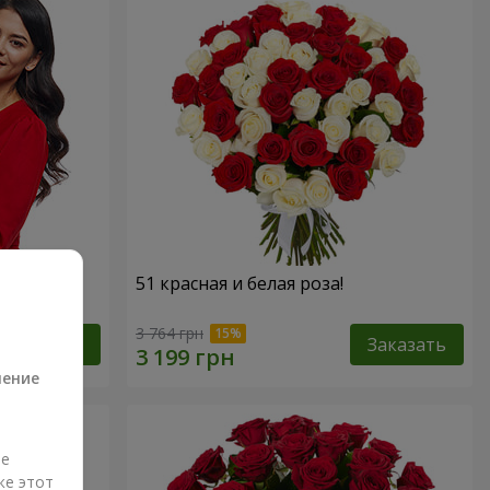
 роз!"
51 красная и белая роза!
а
3 764 грн
Заказать
Заказать
ление
ые
же этот