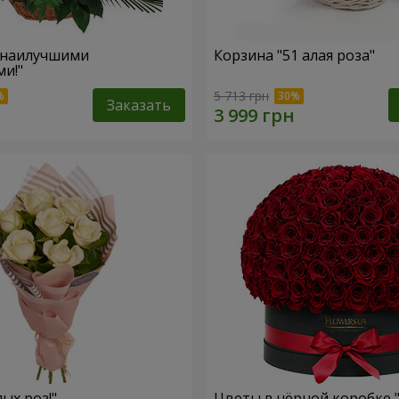
 наилучшими
Корзина "51 алая роза"
и!"
5 713 грн
Заказать
лых роз!"
Цветы в чёрной коробке 