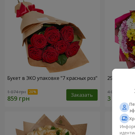
Букет в ЭКО упаковке "7 красных роз"
25 разноцв
1 074 грн
4 074 грн
Заказать
Пе
эф
Хр
Информ
иденти