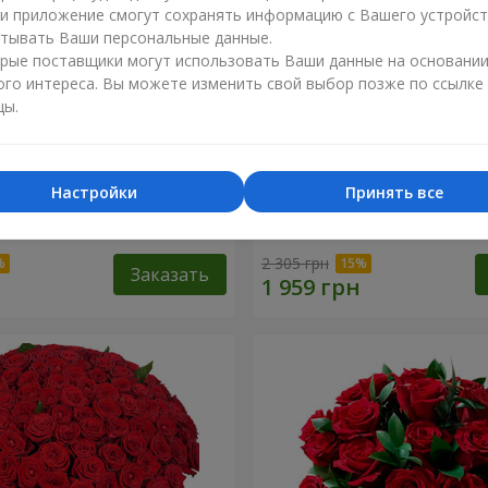
ли приложение смогут сохранять информацию с Вашего устройст
тывать Ваши персональные данные.
рые поставщики могут использовать Ваши данные на основани
ого интереса. Вы можете изменить свой выбор позже по ссылке
цы.
Настройки
Принять все
разноцветных хризантем!"
Букет "Гармония"
2 305 грн
Заказать