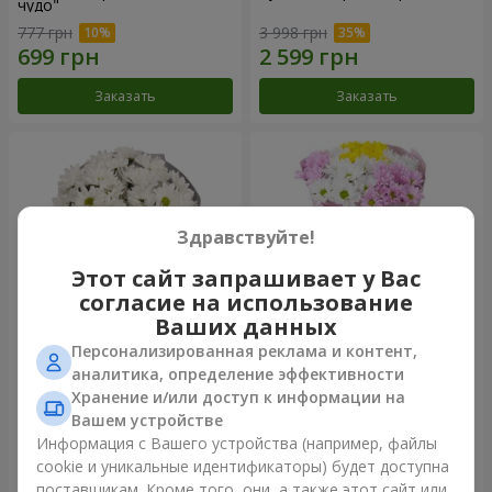
чудо"
777 грн
3 998 грн
Заказать
Заказать
Здравствуйте!
Этот сайт запрашивает у Вас
согласие на использование
Ваших данных
Персонализированная реклама и контент,
Букет "Киото" из 5 белых
Букет "Времена года"
аналитика, определение эффективности
хризантем
Хранение и/или доступ к информации на
999 грн
1 199 грн
Вашем устройстве
Информация с Вашего устройства (например, файлы
cookie и уникальные идентификаторы) будет доступна
Заказать
Заказать
поставщикам. Кроме того, они, а также этот сайт или