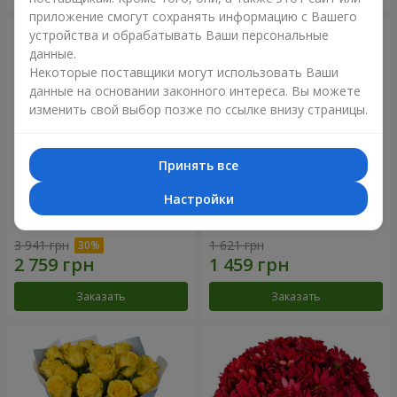
приложение смогут сохранять информацию с Вашего
устройства и обрабатывать Ваши персональные
данные.
Некоторые поставщики могут использовать Ваши
данные на основании законного интереса. Вы можете
изменить свой выбор позже по ссылке внизу страницы.
Принять все
Настройки
Букет "Крещатик"
Букет "Мы и лето"
3 941 грн
1 621 грн
Заказать
Заказать