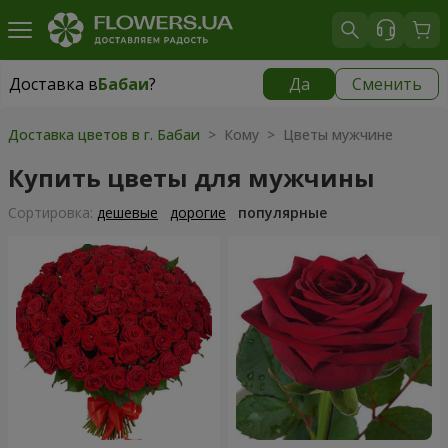
Доставка в
Бабаи
?
Да
Сменить
Доставка в
Бабаи
|
бесплатно
Доставка цветов в г. Бабаи
> Кому > Цветы мужчине
Купить цветы для мужчины
Cортировка:
дешевые
дорогие
популярные