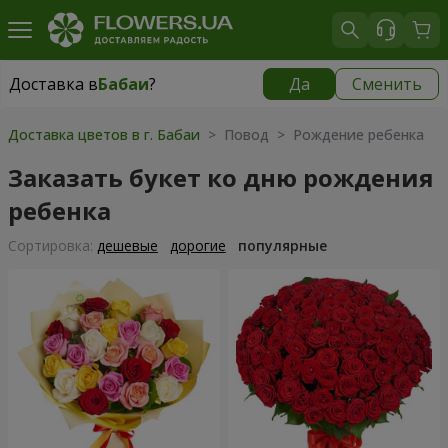
Доставка в
Бабаи
?
Да
Сменить
Доставка в
Бабаи
|
бесплатно
Доставка цветов в г. Бабаи
> Повод > Рождение ребенка
Заказать букет ко дню рождения
ребенка
Cортировка:
дешевые
дорогие
популярные