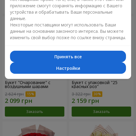
приложение смогут сохранять информацию с Вашего
Заказать
Заказать
устройства и обрабатывать Ваши персональные
данные.
Некоторые поставщики могут использовать Ваши
данные на основании законного интереса. Вы можете
изменить свой выбор позже по ссылке внизу страницы.
Принять все
Настройки
Букет "Очарование" с
Букет с упаковкой "25
воздушными шарами
красных роз"
2 624 грн
3 322 грн
Заказать
Заказать