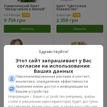
Романтический букет
Букет "Цветочное
"Между небом и землей!"
блаженство"
12 199 грн
2 621 грн
Заказать
Заказать
Здравствуйте!
Этот сайт запрашивает у Вас
согласие на использование
Ваших данных
Персонализированная реклама и контент,
аналитика, определение эффективности
Хранение и/или доступ к информации на
Букет "Королеве сердца"
Микс "Планета роз" из 51
Вашем устройстве
кустовой розы
Информация с Вашего устройства (например, файлы
2 554 грн
6 705 грн
cookie и уникальные идентификаторы) будет доступна
поставщикам. Кроме того, они, а также этот сайт или