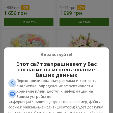
1 952 грн
2 499 грн
Заказать
Заказать
Здравствуйте!
Этот сайт запрашивает у Вас
согласие на использование
Ваших данных
Персонализированная реклама и контент,
Букет "Небесная лазурь"
Букет "Secret"
аналитика, определение эффективности
Хранение и/или доступ к информации на
5 229 грн
2 554 грн
Вашем устройстве
Информация с Вашего устройства (например, файлы
cookie и уникальные идентификаторы) будет доступна
Заказать
Заказать
поставщикам. Кроме того, они, а также этот сайт или