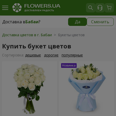
Доставка в
Бабаи
?
Да
Сменить
Доставка в
Бабаи
|
бесплатно
Доставка цветов в г. Бабаи
> Букеты цветов
Купить букет цветов
Cортировка:
дешевые
дорогие
популярные