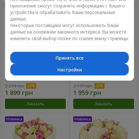
приложение смогут сохранять информацию с Вашего
устройства и обрабатывать Ваши персональные
данные.
Некоторые поставщики могут использовать Ваши
данные на основании законного интереса. Вы можете
изменить свой выбор позже по ссылке внизу страницы.
Принять все
Настройки
Букет "Дуэт гармонии"
Букет "My Lady"
2 374 грн
2 177 грн
Заказать
Заказать