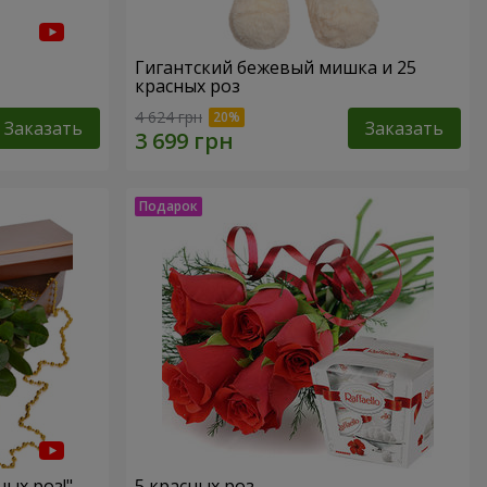
Гигантский бежевый мишка и 25
красных роз
4 624 грн
Заказать
Заказать
ных роз!"
5 красных роз