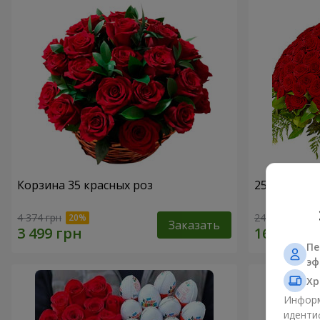
Корзина 35 красных роз
251 красна
4 374 грн
24 284 грн
Заказать
Пе
эф
Хр
Информ
иденти