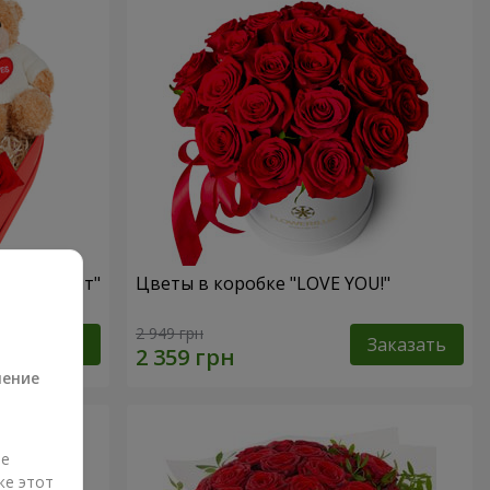
ый презент"
Цветы в коробке "LOVE YOU!"
а
2 949 грн
Заказать
Заказать
ление
ые
же этот