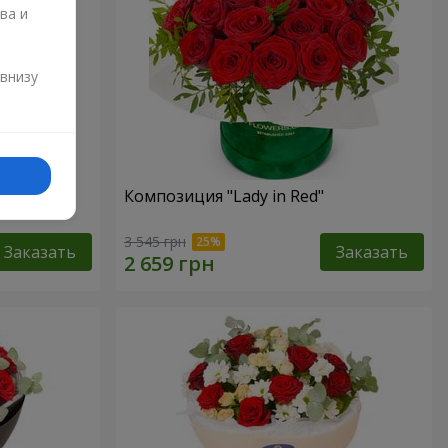
ва и
и
 внизу
Композиция "Lady in Red"
3 545 грн
Заказать
Заказать