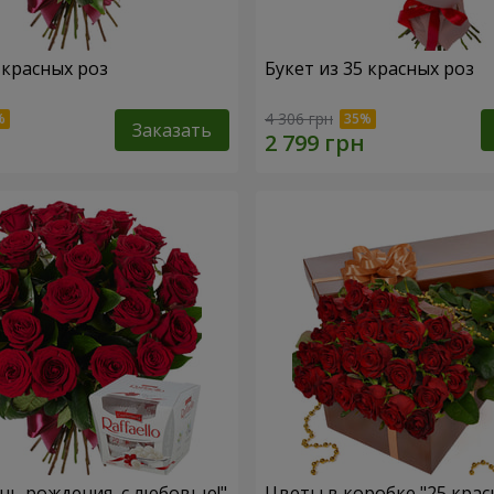
 красных роз
Букет из 35 красных роз
4 306 грн
Заказать
ень рождения, с любовью!"
Цветы в коробке "25 крас