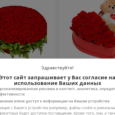
я роза
Композиция "Трогательн
Здравствуйте!
Этот сайт запрашивает у Вас согласие н
2 399 грн
Заказать
использование Ваших данных
рсонализированная реклама и контент, аналитика, опреде
фективности
анение и/или доступ к информации на Вашем устройстве
ация с Вашего устройства (например, файлы cookie и уникальн
фикаторы) будет доступна поставщикам. Кроме того, они, а так