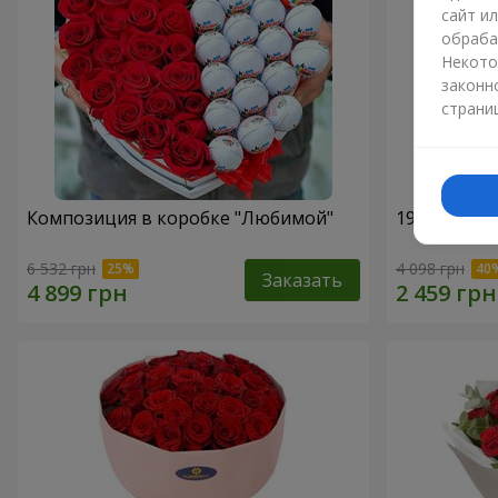
сайт и
обраба
Некото
законн
страни
Композиция в коробке "Любимой"
19 красных
6 532 грн
4 098 грн
Заказать