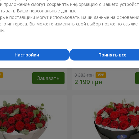
ли приложение смогут сохранять информацию с Вашего устройст
тывать Ваши персональные данные.
рые поставщики могут использовать Ваши данные на основани
ого интереса. Вы можете изменить свой выбор позже по ссылке
цы.
Настройки
Принять все
 роз с Пандой
19 красных роз с Мишкой
3 383 грн
Заказать