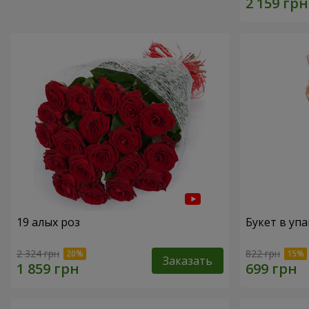
19 алых роз
Букет в упа
2 324 грн
822 грн
Заказать