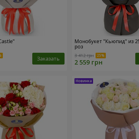
Castle"
Монобукет "Кьюпид" из 2
роз
3 412 грн
Заказать