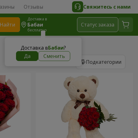
азины
Отзывы
Свяжитесь с нами
Доставка в
Найти
Бабаи
Cтатус заказа
бесплатно
Доставка в
Бабаи
?
Да
Сменить
Подкатегории