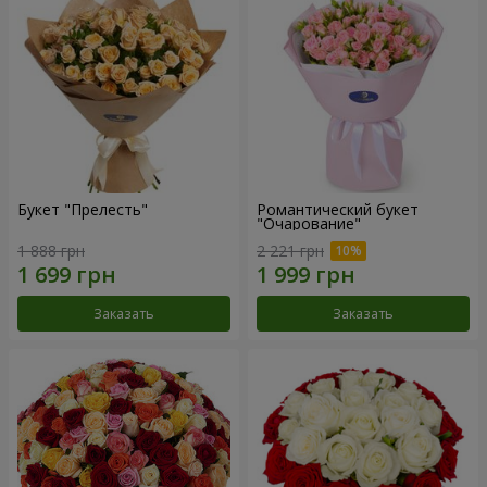
Букет "Прелесть"
Романтический букет
"Очарование"
1 888 грн
2 221 грн
Заказать
Заказать