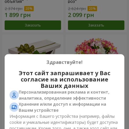
объятия"
роз"
2 374 грн
2 624 грн
Заказать
Заказать
Здравствуйте!
Этот сайт запрашивает у Вас
согласие на использование
Ваших данных
Персонализированная реклама и контент,
Цветы в коробке "15
Букет "Сказка для двоих!"
аналитика, определение эффективности
розовых роз"
Хранение и/или доступ к информации на
2 352 грн
1 621 грн
Вашем устройстве
Информация с Вашего устройства (например, файлы
cookie и уникальные идентификаторы) будет доступна
Заказать
Заказать
поставщикам. Кроме того, они, а также этот сайт или