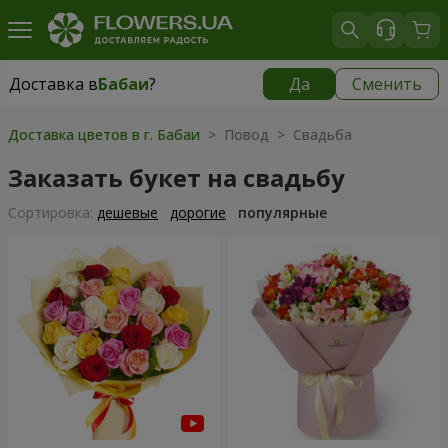
Доставка в
Бабаи
?
Да
Сменить
Доставка в
Бабаи
|
бесплатно
Доставка цветов в г. Бабаи
> Повод > Свадьба
Заказать букет на свадьбу
Cортировка:
дешевые
дорогие
популярные