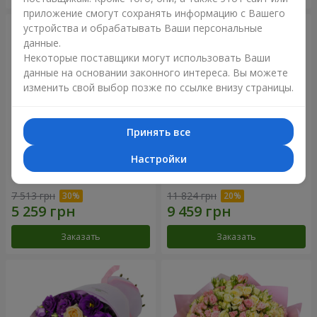
приложение смогут сохранять информацию с Вашего
устройства и обрабатывать Ваши персональные
данные.
Некоторые поставщики могут использовать Ваши
данные на основании законного интереса. Вы можете
изменить свой выбор позже по ссылке внизу страницы.
Принять все
Настройки
Букет "Сила Любви!"
Романтический букет
"Между небом и землей!"
7 513 грн
11 824 грн
Заказать
Заказать