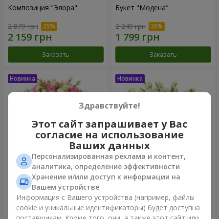
Композиция "Элора"
Букет "Модена"
2 879 грн
2 249 грн
Заказать
Заказать
Здравствуйте!
Этот сайт запрашивает у Вас
согласие на использование
Ваших данных
Персонализированная реклама и контент,
аналитика, определение эффективности
Хранение и/или доступ к информации на
Букет "Piedmont"
Композиция "Сильвия"
Вашем устройстве
5 012 грн
3 713 грн
Информация с Вашего устройства (например, файлы
cookie и уникальные идентификаторы) будет доступна
поставщикам. Кроме того, они, а также этот сайт или