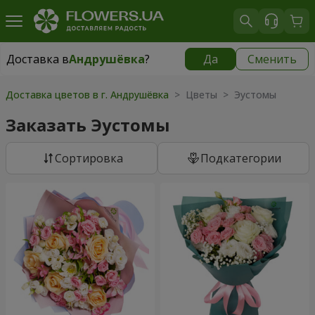
Доставка в
Андрушёвка
?
Да
Сменить
Доставка в
Андрушёвка
|
667 грн
Доставка цветов в г. Андрушёвка
> Цветы > Эустомы
Заказать Эустомы
Cортировка
Подкатегории