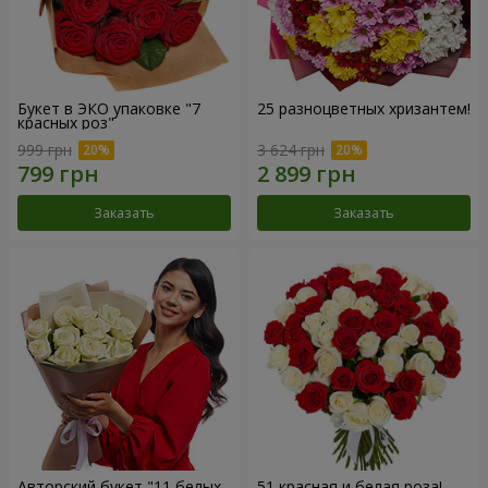
Букет в ЭКО упаковке "7
25 разноцветных хризантем!
красных роз"
999 грн
3 624 грн
Заказать
Заказать
Авторский букет "11 белых
51 красная и белая роза!