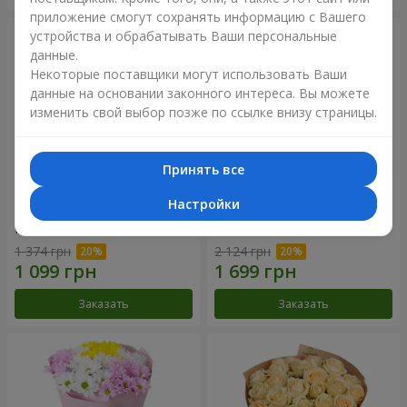
приложение смогут сохранять информацию с Вашего
устройства и обрабатывать Ваши персональные
данные.
Некоторые поставщики могут использовать Ваши
данные на основании законного интереса. Вы можете
изменить свой выбор позже по ссылке внизу страницы.
Принять все
Настройки
Букет "Королева
Цветы в коробке
Карибского моря"
"Помпадур"
1 374 грн
2 124 грн
Заказать
Заказать