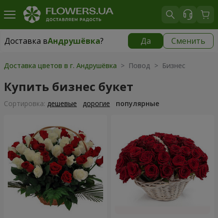
Доставка в
Андрушёвка
?
Да
Сменить
Доставка в
Андрушёвка
|
667 грн
Доставка цветов в г. Андрушёвка
> Повод > Бизнес
Купить бизнес букет
Cортировка:
дешевые
дорогие
популярные