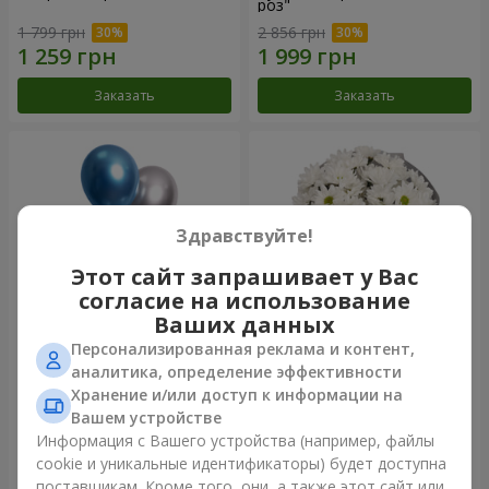
роз"
1 799 грн
2 856 грн
Заказать
Заказать
Здравствуйте!
Этот сайт запрашивает у Вас
согласие на использование
Ваших данных
Персонализированная реклама и контент,
Фонтан шаров "Шарм"
Букет "Киото" из 5 белых
аналитика, определение эффективности
хризантем
Хранение и/или доступ к информации на
999 грн
Вашем устройстве
Информация с Вашего устройства (например, файлы
cookie и уникальные идентификаторы) будет доступна
Заказать
Заказать
поставщикам. Кроме того, они, а также этот сайт или