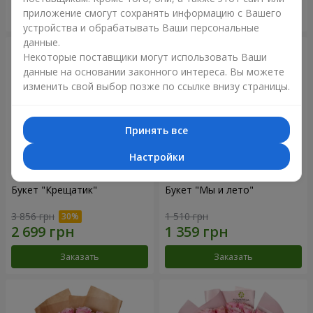
приложение смогут сохранять информацию с Вашего
Заказать
Заказать
устройства и обрабатывать Ваши персональные
данные.
Некоторые поставщики могут использовать Ваши
данные на основании законного интереса. Вы можете
изменить свой выбор позже по ссылке внизу страницы.
Принять все
Настройки
Букет "Крещатик"
Букет "Мы и лето"
3 856 грн
1 510 грн
Заказать
Заказать