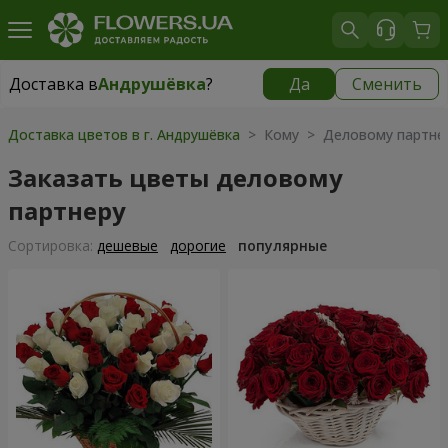
Доставка в
Андрушёвка
?
Да
Сменить
Доставка в
Андрушёвка
|
667 грн
Доставка цветов в г. Андрушёвка
> Кому > Деловому партне
Заказать цветы деловому
партнеру
Cортировка:
дешевые
дорогие
популярные