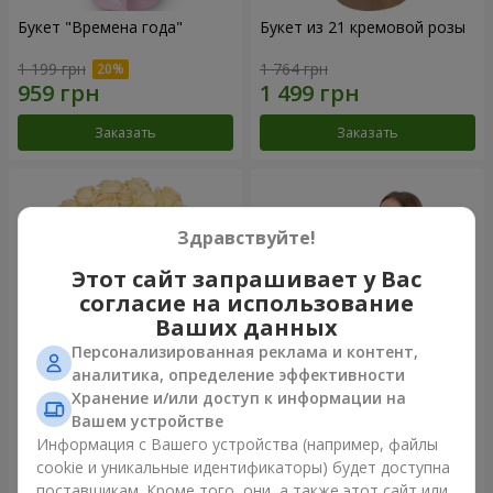
Букет "Времена года"
Букет из 21 кремовой розы
1 199 грн
1 764 грн
Заказать
Заказать
Здравствуйте!
Этот сайт запрашивает у Вас
согласие на использование
Ваших данных
Персонализированная реклама и контент,
аналитика, определение эффективности
Хранение и/или доступ к информации на
Букет из 25 кремовых роз
Фруктовая композиция
Вашем устройстве
"Коста-Рика"
Информация с Вашего устройства (например, файлы
2 124 грн
8 332 грн
cookie и уникальные идентификаторы) будет доступна
поставщикам. Кроме того, они, а также этот сайт или