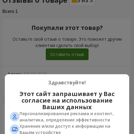
5
из
5
Всего
1
Покупали этот товар?
Оставьте свой отзыв о товаре. Это поможет другим
клиентам сделать свой выбор!
Оставить отзыв
Алєся
08.03.2026
5
Здравствуйте!
Супер
Этот сайт запрашивает у Вас
согласие на использование
Ваших данных
Только что доставили
Персонализированная реклама и контент,
аналитика, определение эффективности
Хранение и/или доступ к информации на
Вашем устройстве