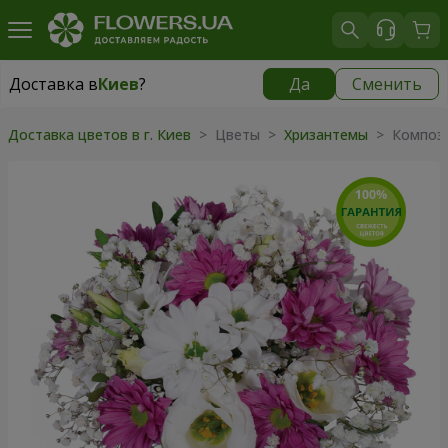
Доставка в
Киев
?
Да
Сменить
Доставка в
Киев
|
бесплатно
Доставка цветов в г. Киев
> Цветы >
Хризантемы
> Компози