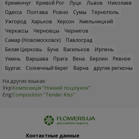
Кременчуг
Кривой Рог
Луцк
Львов
Николаев
Одесса
Полтава
Ровно
Сумы
Тернополь
Ужгород
Харьков
Херсон
Хмельницкий
Черкассы
Черновцы
Чернигов
Самар (Новомосковск)
Павлоград
Белая Церковь
Буча
Васильков
Ирпень
Умань
Варшава
Прага
Вена
Берлин
Ревное
Бургас
Солнечный берег
Варна
другие регионы
На других языках:
Укр:
Композиція “Ніжний поцілунок”
Eng:
Composition "Tender Kiss"
Контактные данные